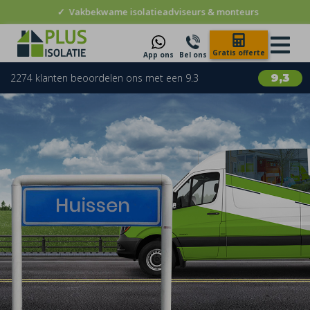
✓
Vakbekwame isolatieadviseurs & monteurs
Gratis offerte
App ons
Bel ons
2274 klanten beoordelen ons met een 9.3
9,3