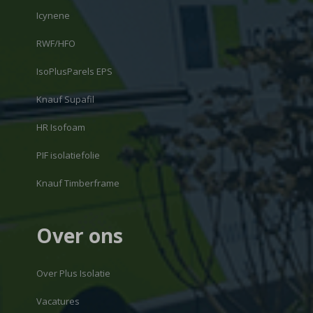
Icynene
RWF/HFO
IsoPlusParels EPS
Knauf Supafil
HR Isofoam
PIF isolatiefolie
Knauf Timberframe
Over ons
Over Plus Isolatie
Vacatures