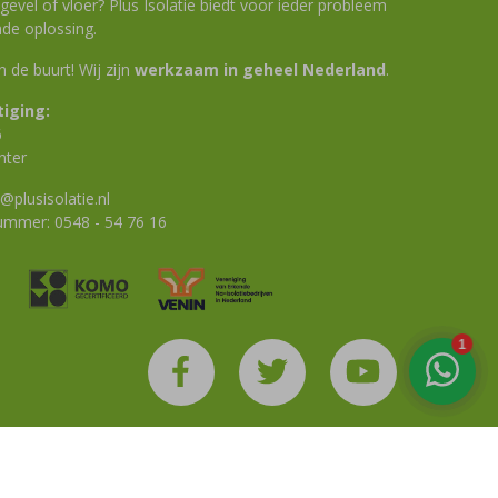
evel of vloer? Plus Isolatie biedt voor ieder probleem
de oplossing.
 in de buurt! Wij zijn
werkzaam in geheel Nederland
.
iging:
6
nter
@plusisolatie.nl
nummer:
0548 - 54 76 16