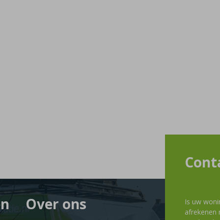
Cont
en
Over ons
Is uw woni
afrekenen m