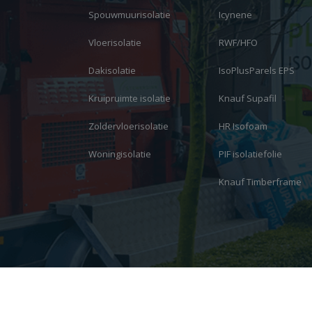
Spouwmuurisolatie
Icynene
Vloerisolatie
RWF/HFO
Dakisolatie
IsoPlusParels EPS
Kruipruimte isolatie
Knauf Supafil
Zoldervloerisolatie
HR Isofoam
Woningisolatie
PIF isolatiefolie
Knauf Timberframe