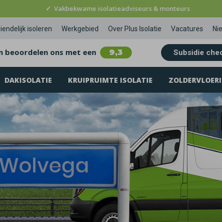
✓
Vakbekwame isolatieadviseurs & monteurs
iendelijk isoleren
Werkgebied
Over Plus Isolatie
Vacatures
Ni
n beoordelen ons met een
9,3
Subsidie che
DAKISOLATIE
KRUIPRUIMTE ISOLATIE
ZOLDERVLOERI