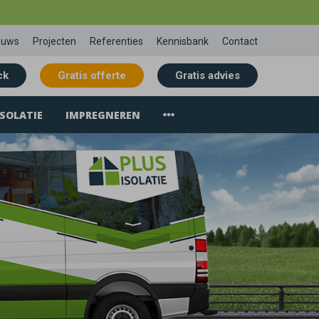
euws
Projecten
Referenties
Kennisbank
Contact
ck
Gratis offerte
Gratis advies
SOLATIE
IMPREGNEREN