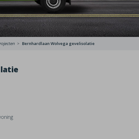
rojecten
Bernhardlaan Wolvega gevelisolatie
latie
woning