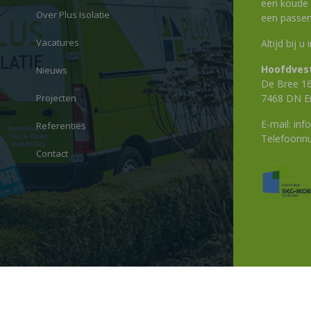
een koude g
Over Plus Isolatie
een passen
Vacatures
Altijd bij u
Hoofdvest
Nieuws
De Bree 1
Projecten
7468 DN E
E-mail:
info
Referenties
Telefoon
Contact