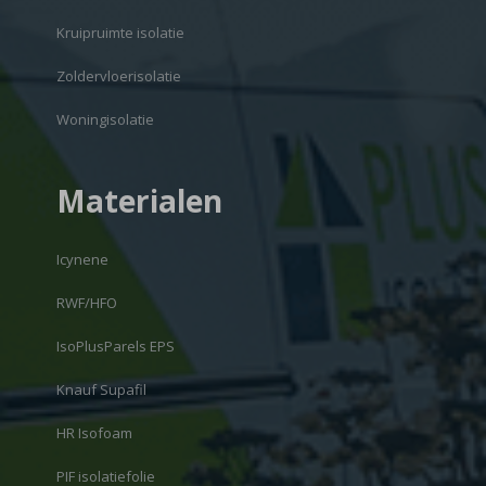
Kruipruimte isolatie
Zoldervloerisolatie
Woningisolatie
Materialen
Icynene
RWF/HFO
IsoPlusParels EPS
Knauf Supafil
HR Isofoam
PIF isolatiefolie