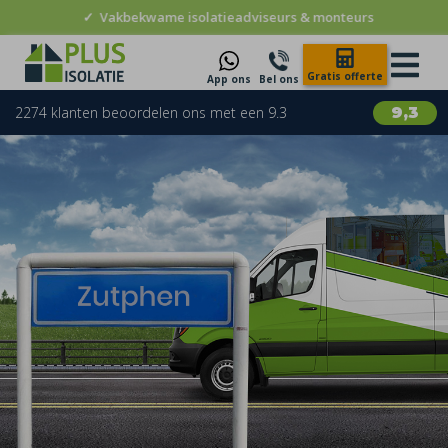
✓
Vakbekwame isolatieadviseurs & monteurs
Gratis offerte
App ons
Bel ons
2274 klanten beoordelen ons met een 9.3
9,3