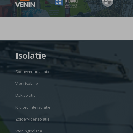
Isolatie
Spouwmuurisolatie
Vloerisolatie
Dakisolatie
Kruipruimte isolatie
Zoldervloerisolatie
Woningisolatie