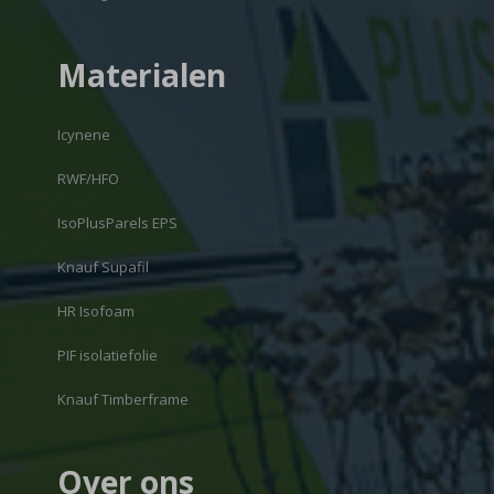
Materialen
Icynene
RWF/HFO
IsoPlusParels EPS
Knauf Supafil
HR Isofoam
PIF isolatiefolie
Knauf Timberframe
Over ons