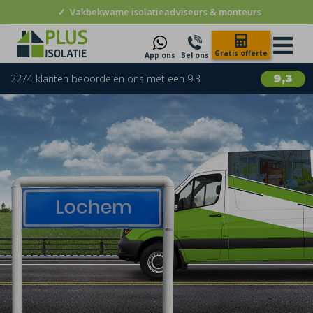
✓
Vakbekwame isolatieadviseurs & monteurs
Gratis offerte
App ons
Bel ons
2274 klanten beoordelen ons met een 9.3
9,3