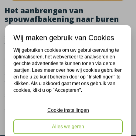
Het aanbrengen van
spouwafbakening naar buren
Bij deze woning in Lochem heeft Plus Isolatie ook
spouwmuurafbakingen geïnstalleerd. Het aanbrengen
Wij maken gebruik van Cookies
van spouwafbakening, ook bekend als spouwborstels,
Wij gebruiken cookies om uw gebruikservaring te
is een uitstekende oplossing voor bewoners van 2-
optimaliseren, het webverkeer te analyseren en
onder-1-kapwoningen, hoekwoningen of
gerichte advertenties te kunnen tonen via derde
tussenwoningen waar de buren geen
partijen. Lees meer over hoe wij cookies gebruiken
spouwmuurisolatie willen laten uitvoeren. De bewoners
en hoe u ze kunt beheren door op "Instellingen" te
aan Charlotte de Bourbonlaan in Lochem kozen ervoor
klikken. Als u akkoord gaat met ons gebruik van
hun woning te verduurzamen en lieten
cookies, klikt u op "Accepteren”.
spouwmuurafbakingen plaatsen om te voorkomen dat
het isolatiemateriaal zich verspreidt naar de
spouwmuur van de buren.
Cookie instellingen
Alles weigeren