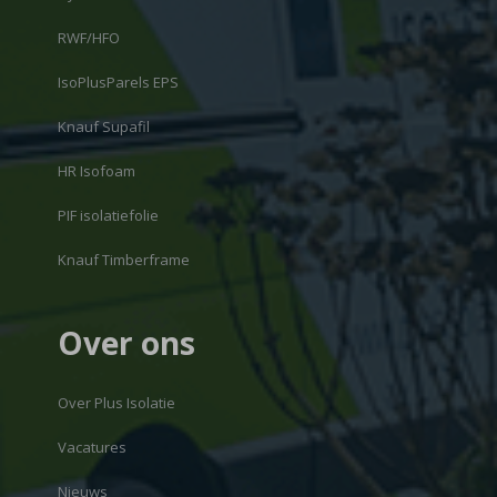
RWF/HFO
IsoPlusParels EPS
Knauf Supafil
HR Isofoam
PIF isolatiefolie
Knauf Timberframe
Over ons
Over Plus Isolatie
Vacatures
Nieuws