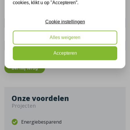
cookies, klikt u op "Accepteren”.
Uw naam:
Cookie instellingen
Telefoonnummer:
Alles weigeren
Accepteren
De gegevens die u hier verstrekt vallen onder ons
privacy statement
.
Bel mij terug
Onze voordelen
Projecten
Energiebesparend