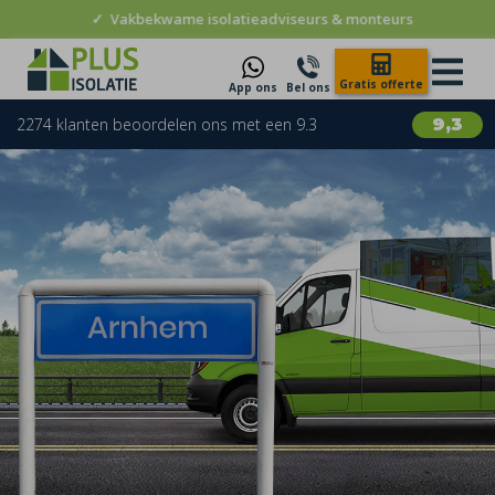
✓
Vakbekwame isolatieadviseurs & monteurs
Gratis offerte
App ons
Bel ons
2274 klanten beoordelen ons met een 9.3
9,3