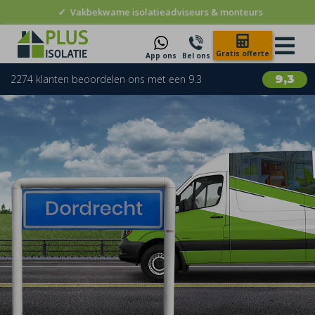
✓
Vakbekwame isolatieadviseurs & monteurs
Gratis offerte
App ons
Bel ons
2274 klanten beoordelen ons met een 9.3
9,3