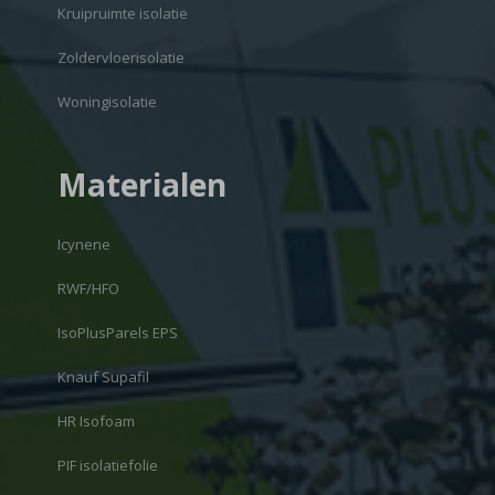
Kruipruimte isolatie
Zoldervloerisolatie
Woningisolatie
Materialen
Icynene
RWF/HFO
IsoPlusParels EPS
Knauf Supafil
HR Isofoam
PIF isolatiefolie