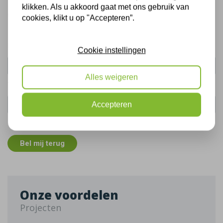
Bel mij terug
klikken. Als u akkoord gaat met ons gebruik van
Gratis, vrijblijvend advies
cookies, klikt u op "Accepteren”.
Uw naam:
Cookie instellingen
Alles weigeren
Telefoonnummer:
Accepteren
De gegevens die u hier verstrekt vallen onder ons
privacy statement
.
Bel mij terug
Onze voordelen
Projecten