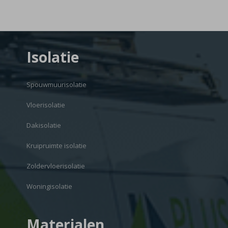
Isolatie
Spouwmuurisolatie
Vloerisolatie
Dakisolatie
Kruipruimte isolatie
Zoldervloerisolatie
Woningisolatie
Materialen