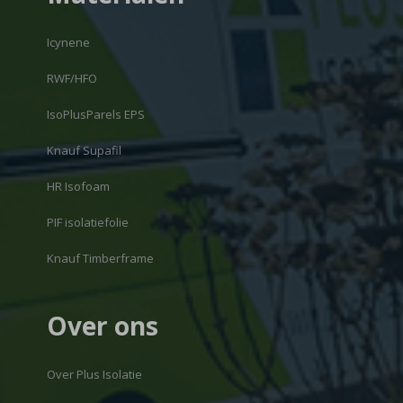
Icynene
RWF/HFO
IsoPlusParels EPS
Knauf Supafil
HR Isofoam
PIF isolatiefolie
Knauf Timberframe
Over ons
Over Plus Isolatie