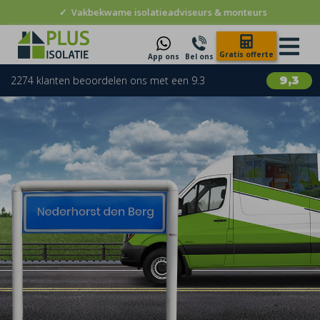
✓
Vakbekwame isolatieadviseurs & monteurs
Gratis offerte
App ons
Bel ons
2274 klanten beoordelen ons met een 9.3
9,3