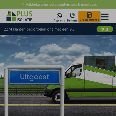
✓
Vakbekwame isolatieadviseurs & monteurs
Gratis offerte
App ons
Bel ons
2274 klanten beoordelen ons met een 9.3
9,3