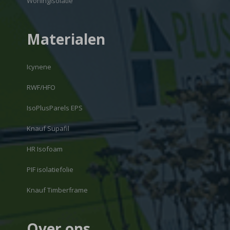
Woningisolatie
Materialen
Icynene
RWF/HFO
IsoPlusParels EPS
Knauf Supafil
HR Isofoam
PIF isolatiefolie
Knauf Timberframe
Over ons