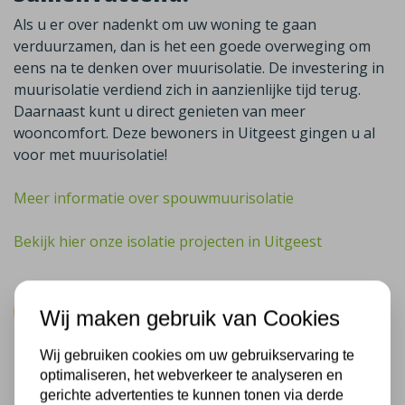
Als u er over nadenkt om uw woning te gaan
verduurzamen, dan is het een goede overweging om
eens na te denken over muurisolatie. De investering in
muurisolatie verdiend zich in aanzienlijke tijd terug.
Daarnaast kunt u direct genieten van meer
wooncomfort. Deze bewoners in Uitgeest gingen u al
voor met muurisolatie!
Meer informatie over spouwmuurisolatie
Bekijk hier onze isolatie projecten in Uitgeest
Wij maken gebruik van Cookies
Wij gebruiken cookies om uw gebruikservaring te
optimaliseren, het webverkeer te analyseren en
gerichte advertenties te kunnen tonen via derde