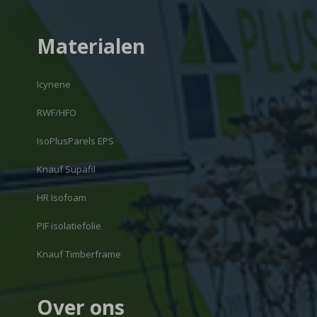
Materialen
Icynene
RWF/HFO
IsoPlusParels EPS
Knauf Supafil
HR Isofoam
PIF isolatiefolie
Knauf Timberframe
Over ons