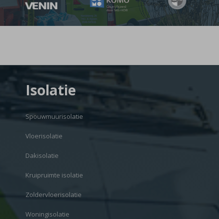
Isolatie
Spouwmuurisolatie
Vloerisolatie
Dakisolatie
Kruipruimte isolatie
Zoldervloerisolatie
Woningisolatie