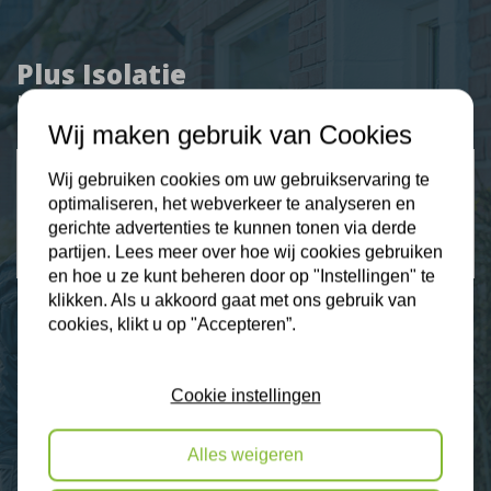
Plus Isolatie
Uw isolatie specialist
Wij maken gebruik van Cookies
Klantbeoordelingen
Wij gebruiken cookies om uw gebruikservaring te
2274 klanten beoordelen ons met een 9.3
optimaliseren, het webverkeer te analyseren en
gerichte advertenties te kunnen tonen via derde
9,3
partijen. Lees meer over hoe wij cookies gebruiken
en hoe u ze kunt beheren door op "Instellingen" te
klikken. Als u akkoord gaat met ons gebruik van
cookies, klikt u op "Accepteren”.
Nieuws
Cookie instellingen
Contact
Alles weigeren