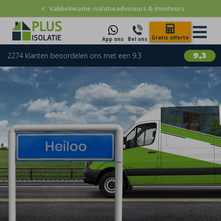
✓
Vakbekwame isolatieadviseurs & monteurs
Gratis offerte
App ons
Bel ons
2274 klanten beoordelen ons met een 9.3
9,3