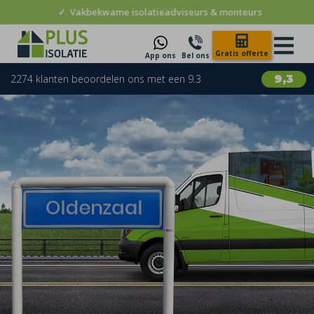
✓
Vakbekwame isolatieadviseurs & monteurs
Gratis offerte
App ons
Bel ons
2274 klanten beoordelen ons met een 9.3
9,3