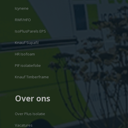
Icynene
RWF/HFO
IsoPlusParels EPS
Knauf Supafil
HR Isofoam
PIF isolatiefolie
Knauf Timberframe
Over ons
Over Plus Isolatie
Vacatures