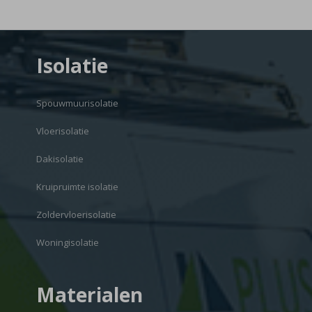
Isolatie
Spouwmuurisolatie
Vloerisolatie
Dakisolatie
Kruipruimte isolatie
Zoldervloerisolatie
Woningisolatie
Materialen