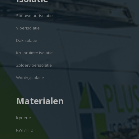
Spouwmuurisolatie
Vloerisolatie
Dakisolatie
Kruipruimte isolatie
Zoldervloerisolatie
Woningisolatie
Materialen
Icynene
RWF/HFO