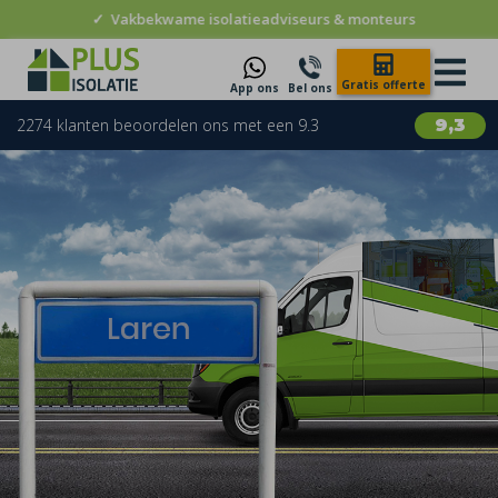
✓
Vakbekwame isolatieadviseurs & monteurs
Gratis offerte
App ons
Bel ons
2274 klanten beoordelen ons met een 9.3
9,3