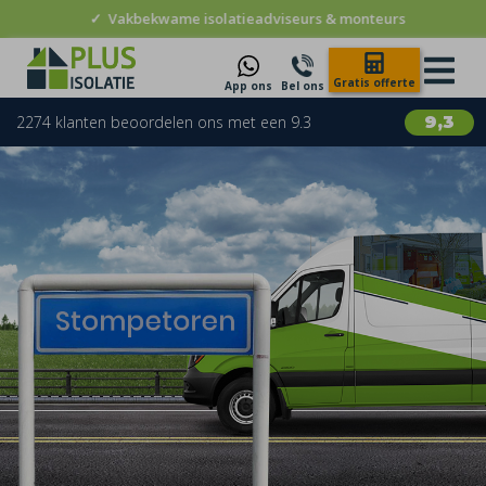
✓
Vakbekwame isolatieadviseurs & monteurs
Gratis offerte
App ons
Bel ons
2274 klanten beoordelen ons met een 9.3
9,3