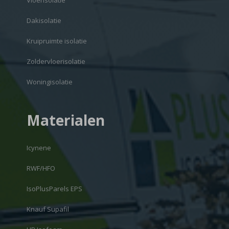
Vloerisolatie
Dakisolatie
Kruipruimte isolatie
Zoldervloerisolatie
Woningisolatie
Materialen
Icynene
RWF/HFO
IsoPlusParels EPS
Knauf Supafil