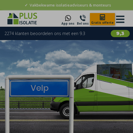
✓
Vakbekwame isolatieadviseurs & monteurs
Gratis offerte
App ons
Bel ons
2274 klanten beoordelen ons met een 9.3
9,3