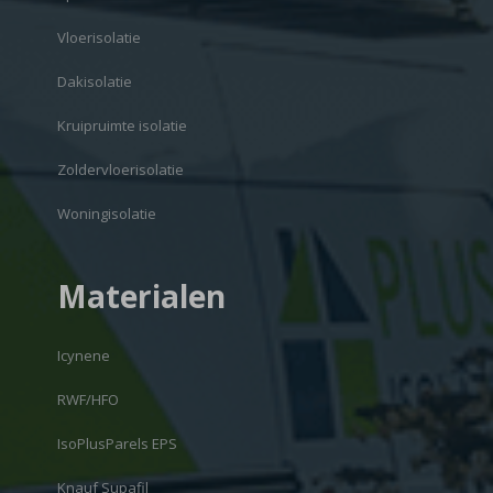
Vloerisolatie
Dakisolatie
Kruipruimte isolatie
Zoldervloerisolatie
Woningisolatie
Materialen
Icynene
RWF/HFO
IsoPlusParels EPS
Knauf Supafil