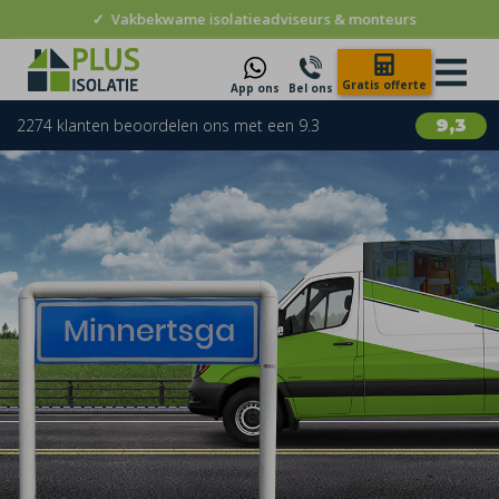
✓
Vakbekwame isolatieadviseurs & monteurs
Gratis offerte
App ons
Bel ons
2274 klanten beoordelen ons met een 9.3
9,3