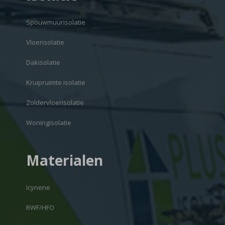
Spouwmuurisolatie
Vloerisolatie
Dakisolatie
Kruipruimte isolatie
Zoldervloerisolatie
Woningisolatie
Materialen
Icynene
RWF/HFO