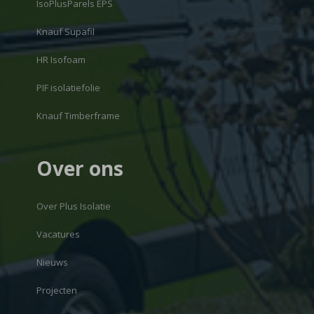
IsoPlusParels EPS
Knauf Supafil
HR Isofoam
PIF isolatiefolie
Knauf Timberframe
Over ons
Over Plus Isolatie
Vacatures
Nieuws
Projecten