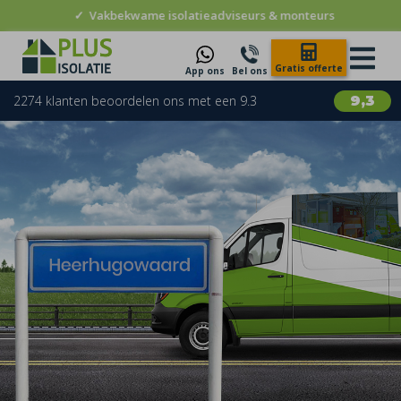
✓
Vakbekwame isolatieadviseurs & monteurs
Gratis offerte
App ons
Bel ons
2274 klanten beoordelen ons met een 9.3
9,3