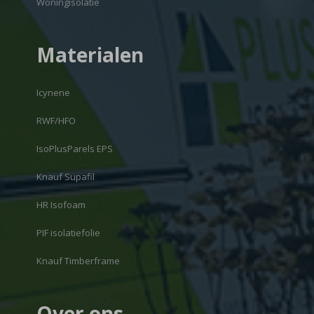
Woningisolatie
Materialen
Icynene
RWF/HFO
IsoPlusParels EPS
Knauf Supafil
HR Isofoam
PIF isolatiefolie
Knauf Timberframe
Over ons