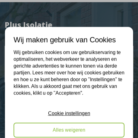
Plus Isolatie
Uw isolatie specialist
Wij maken gebruik van Cookies
Klantbeoordelingen
Wij gebruiken cookies om uw gebruikservaring te
optimaliseren, het webverkeer te analyseren en
2274 klanten beoordelen ons met een 9.3
gerichte advertenties te kunnen tonen via derde
partijen. Lees meer over hoe wij cookies gebruiken
9,3
en hoe u ze kunt beheren door op "Instellingen" te
klikken. Als u akkoord gaat met ons gebruik van
cookies, klikt u op "Accepteren”.
Nieuws
Cookie instellingen
Contact
Alles weigeren