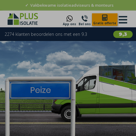
✓
Vakbekwame isolatieadviseurs & monteurs
Gratis offerte
App ons
Bel ons
2274 klanten beoordelen ons met een 9.3
9,3