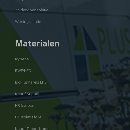
Zoldervloerisolatie
Woningisolatie
Materialen
Icynene
RWF/HFO
IsoPlusParels EPS
Knauf Supafil
HR Isofoam
PIF isolatiefolie
Knauf Timberframe