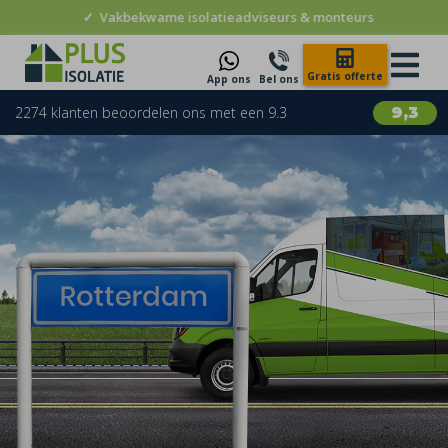
✓
Vakbekwame isolatieadviseurs & monteurs
Gratis offerte
App ons
Bel ons
2274 klanten beoordelen ons met een 9.3
9,3