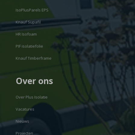
IsoPlusParels EPS
Knauf Supafil
HR Isofoam
PIF isolatiefolie
Knauf Timberframe
Over ons
Over Plus Isolatie
Vacatures
Nieuws
Projecten