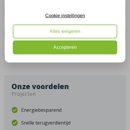
Cookie instellingen
Telefoonnummer:
Alles weigeren
De gegevens die u hier verstrekt vallen onder ons
privacy statement
.
Accepteren
Bel mij terug
Onze voordelen
Projecten
Energiebesparend
Snelle terugverdientijd