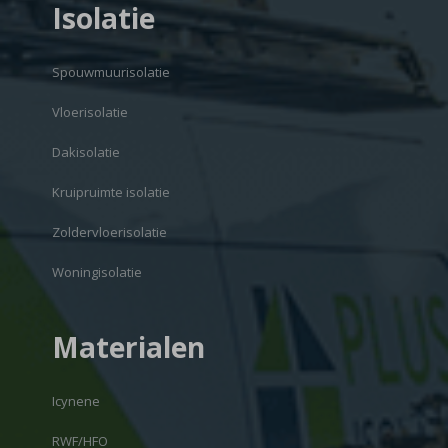
Isolatie
Spouwmuurisolatie
Vloerisolatie
Dakisolatie
Kruipruimte isolatie
Zoldervloerisolatie
Woningisolatie
Materialen
Icynene
RWF/HFO