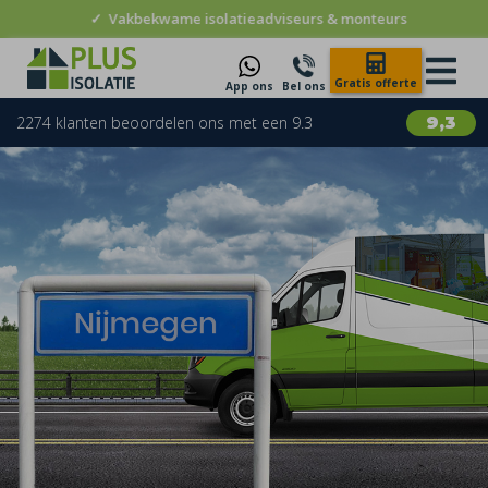
✓
Vakbekwame isolatieadviseurs & monteurs
Gratis offerte
App ons
Bel ons
2274 klanten beoordelen ons met een 9.3
9,3