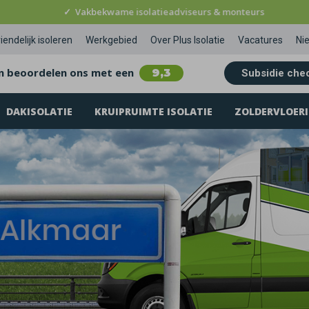
✓
Vakbekwame isolatieadviseurs & monteurs
iendelijk isoleren
Werkgebied
Over Plus Isolatie
Vacatures
Ni
n beoordelen ons met een
9,3
Subsidie che
DAKISOLATIE
KRUIPRUIMTE ISOLATIE
ZOLDERVLOERI