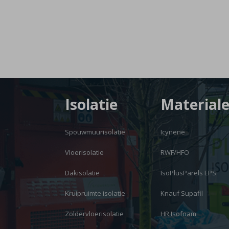
Isolatie
Material
Spouwmuurisolatie
Icynene
Vloerisolatie
RWF/HFO
Dakisolatie
IsoPlusParels EPS
Kruipruimte isolatie
Knauf Supafil
Zoldervloerisolatie
HR Isofoam