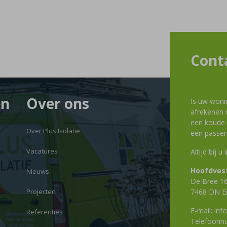
Cont
en
Over ons
Is uw woni
afrekenen m
een koude g
Over Plus Isolatie
een passen
Vacatures
Altijd bij u
Hoofdvest
Nieuws
De Bree 1
Projecten
7468 DN E
E-mail:
info
Referenties
Telefoon