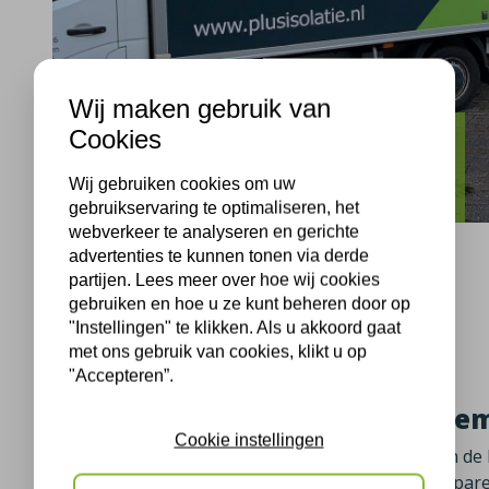
Wij maken gebruik van
Cookies
Alkmaar
Faktorij Alkmaar isolatie
Wij gebruiken cookies om uw
gebruikservaring te optimaliseren, het
webverkeer te analyseren en gerichte
advertenties te kunnen tonen via derde
partijen. Lees meer over hoe wij cookies
gebruiken en hoe u ze kunt beheren door op
Alkmaar, 15-10-2021
"Instellingen" te klikken. Als u akkoord gaat
met ons gebruik van cookies, klikt u op
"Accepteren”.
Kruipruimte isolatie met bode
Cookie instellingen
Plus Isolatie heeft bij deze woning in Alkmaar aan de
bodemparels. Door het isoleren met deze bodemparel