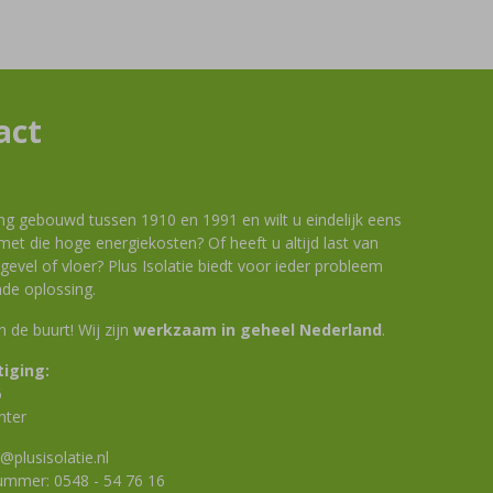
act
ng gebouwd tussen 1910 en 1991 en wilt u eindelijk eens
et die hoge energiekosten? Of heeft u altijd last van
evel of vloer? Plus Isolatie biedt voor ieder probleem
de oplossing.
 in de buurt! Wij zijn
werkzaam in geheel Nederland
.
iging:
6
nter
@plusisolatie.nl
nummer:
0548 - 54 76 16