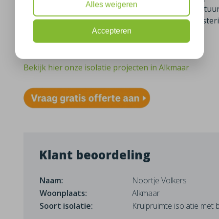
Alles weigeren
kruipruimte geen kans meer. De gevoelstemperatuur v
wooncomfort zult gaan ervaren. Een slimme investeri
Accepteren
Meer informatie over bodemisolatie
Bekijk hier onze isolatie projecten in Alkmaar
Klant beoordeling
Naam:
Noortje Volkers
Woonplaats:
Alkmaar
Soort isolatie:
Kruipruimte isolatie met