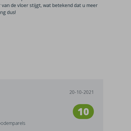
an de vloer stijgt, wat betekend dat u meer
ng dus!
20-10-2021
10
 bodemparels