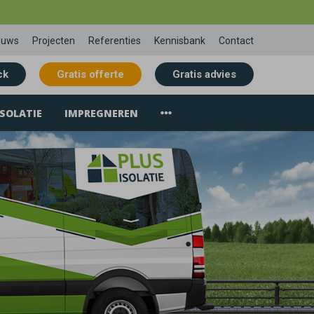
euws
Projecten
Referenties
Kennisbank
Contact
ck
Gratis offerte
Gratis advies
SOLATIE
IMPREGNEREN