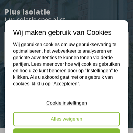
Plus Isolatie
Uw isolatie specialist
Wij maken gebruik van Cookies
Klantbeoordelingen
Wij gebruiken cookies om uw gebruikservaring te
2274 klanten beoordelen ons met een 9.3
optimaliseren, het webverkeer te analyseren en
gerichte advertenties te kunnen tonen via derde
9,3
partijen. Lees meer over hoe wij cookies gebruiken
en hoe u ze kunt beheren door op "Instellingen" te
klikken. Als u akkoord gaat met ons gebruik van
cookies, klikt u op "Accepteren”.
Nieuws
Contact
Cookie instellingen
Alles weigeren