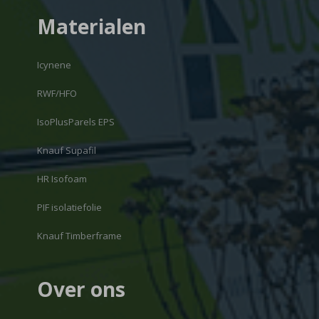
Materialen
Icynene
RWF/HFO
IsoPlusParels EPS
Knauf Supafil
HR Isofoam
PIF isolatiefolie
Knauf Timberframe
Over ons