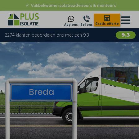
✓
Vakbekwame isolatieadviseurs & monteurs
Gratis offerte
App ons
Bel ons
2274 klanten beoordelen ons met een 9.3
9,3