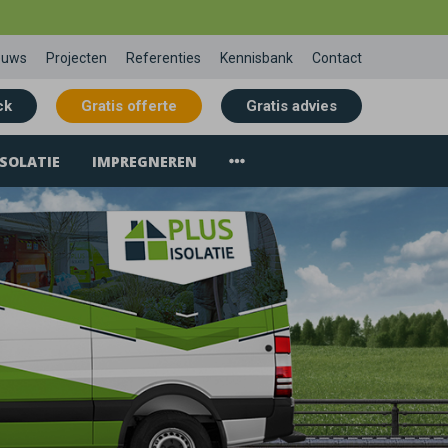
euws
Projecten
Referenties
Kennisbank
Contact
ck
Gratis offerte
Gratis advies
SOLATIE
IMPREGNEREN