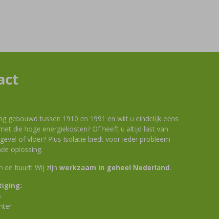
act
ng gebouwd tussen 1910 en 1991 en wilt u eindelijk eens
et die hoge energiekosten? Of heeft u altijd last van
evel of vloer? Plus Isolatie biedt voor ieder probleem
de oplossing.
 in de buurt! Wij zijn
werkzaam in geheel Nederland
.
iging:
6
nter