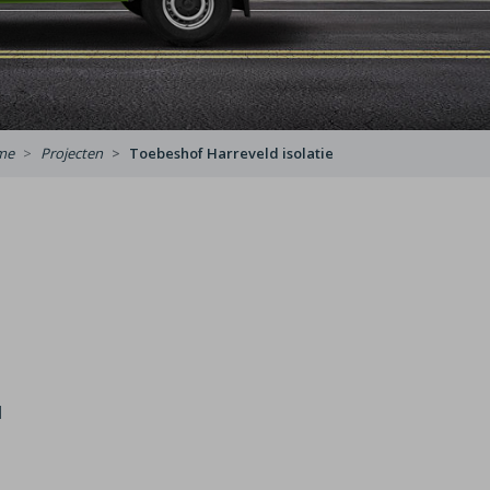
me
Projecten
Toebeshof Harreveld isolatie
l