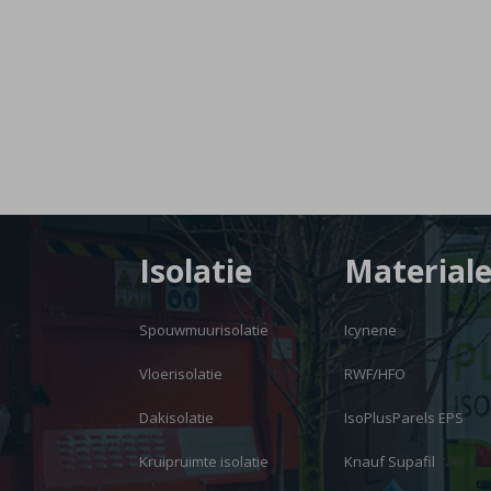
Isolatie
Material
Spouwmuurisolatie
Icynene
Vloerisolatie
RWF/HFO
Dakisolatie
IsoPlusParels EPS
Kruipruimte isolatie
Knauf Supafil