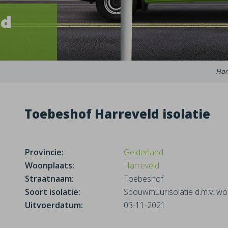
ld
Ho
Toebeshof Harreveld isolatie
Provincie:
Gelderland
Woonplaats:
Harreveld
Straatnaam:
Toebeshof
Soort isolatie:
Spouwmuurisolatie d.m.v. wo
Uitvoerdatum:
03-11-2021