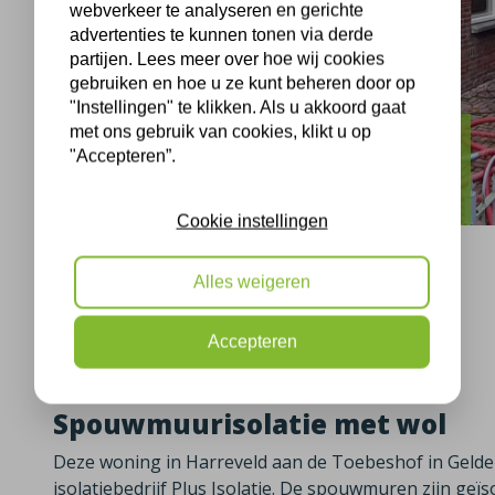
webverkeer te analyseren en gerichte
advertenties te kunnen tonen via derde
partijen. Lees meer over hoe wij cookies
gebruiken en hoe u ze kunt beheren door op
"Instellingen" te klikken. Als u akkoord gaat
met ons gebruik van cookies, klikt u op
Harreveld
"Accepteren”.
Toebeshof Harreveld isolatie
Cookie instellingen
Alles weigeren
Harreveld, 03-11-2021
Accepteren
Spouwmuurisolatie met wol
Deze woning in Harreveld aan de Toebeshof in Gelder
isolatiebedrijf Plus Isolatie. De spouwmuren zijn geïs