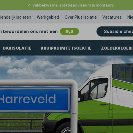
✓
Vakbekwame isolatieadviseurs & monteurs
iendelijk isoleren
Werkgebied
Over Plus Isolatie
Vacatures
Ni
n beoordelen ons met een
9,3
Subsidie che
DAKISOLATIE
KRUIPRUIMTE ISOLATIE
ZOLDERVLOERI