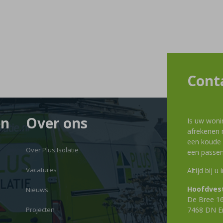
Cont
en
Over ons
Is uw woni
afrekenen m
een koude g
Over Plus Isolatie
een passen
Vacatures
Altijd bij u
Hoofdvest
Nieuws
De Bree 1
Projecten
7468 DN E