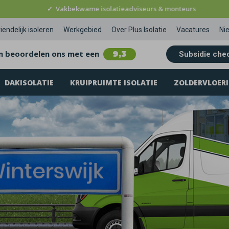
✓
Vakbekwame isolatieadviseurs & monteurs
iendelijk isoleren
Werkgebied
Over Plus Isolatie
Vacatures
Ni
n beoordelen ons met een
9,3
Subsidie che
DAKISOLATIE
KRUIPRUIMTE ISOLATIE
ZOLDERVLOERI