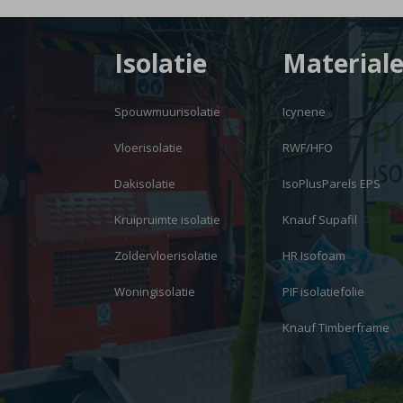
Isolatie
Material
Spouwmuurisolatie
Icynene
Vloerisolatie
RWF/HFO
Dakisolatie
IsoPlusParels EPS
Kruipruimte isolatie
Knauf Supafil
Zoldervloerisolatie
HR Isofoam
Woningisolatie
PIF isolatiefolie
Knauf Timberframe