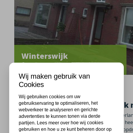
Winterswijk
Groenloseweg Winterswijk isolatie
Wij maken gebruik van
Cookies
Wij gebruiken cookies om uw
Woningisolatie in Winterswijk 
gebruikservaring te optimaliseren, het
webverkeer te analyseren en gerichte
Ook in Winterswijk aan de Groenloseweg in Gelderla
advertenties te kunnen tonen via derde
voorzien van spouwmuurisolatie. Enige tijd terug hee
partijen. Lees meer over hoe wij cookies
isolatieadvies uitgebracht. De bewoners hebben op
gebruiken en hoe u ze kunt beheren door op