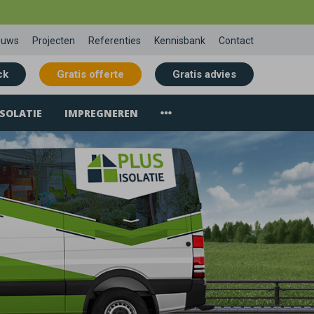
euws
Projecten
Referenties
Kennisbank
Contact
ck
Gratis offerte
Gratis advies
SOLATIE
IMPREGNEREN