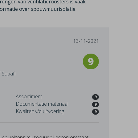
rengen van ventilatieroosters is vaak
formatie over spouwmuurisolatie.
13-11-2021
9
 Supafil
Assortiment
9
Documentatie materiaal
9
Kwaliteit v/d uitvoering
9
 en volgens mij secuur,bij boren ontstaat