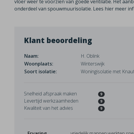
vloer weer te voorzien van goede ventilatie. Het aanb
onderdeel van spouwmuurisolatie.
Lees hier meer in
Klant beoordeling
Naam:
H. Oblink
Woonplaats:
Winterswijk
Soort isolatie:
Woningisolatie met Knauf
Snelheid afspraak maken
9
Levertijd werkzaamheden
9
Kwaliteit van het advies
9
Ervaring
vriedelijk mannen,werkten snel