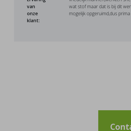
van
wat stof maar dat is bij dit w
onze
mogelijk opgeruimd,dus prima 
klant:
Cont