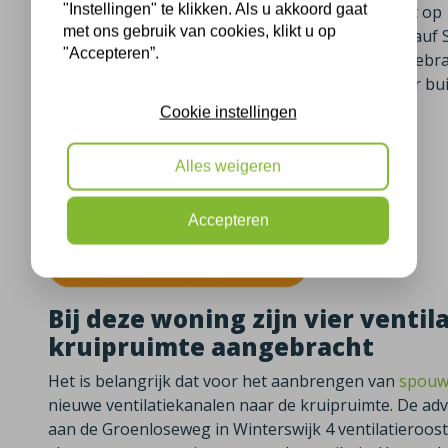
"Instellingen" te klikken. Als u akkoord gaat
laten isoleren. Onze uitvoerde isolatieploeg heeft
met ons gebruik van cookies, klikt u op
vakkundig voorzien van minerale glaswol van Knauf 
"Accepteren”.
Winterswijk zitten er vanaf dat de isolatie is aangeb
spouwmuurisolatie zorgt ervoor dat de kou beter buit
beter buiten.
Cookie instellingen
Meer informatie over spouwmuurisolatie
Alles weigeren
Bekijk hier onze isolatie projecten in Winterswijk
Accepteren
Bij deze woning zijn vier ventil
kruipruimte aangebracht
Het is belangrijk dat voor het aanbrengen van
spouw
nieuwe ventilatiekanalen naar de kruipruimte. De adv
aan de Groenloseweg in Winterswijk 4 ventilatieroost