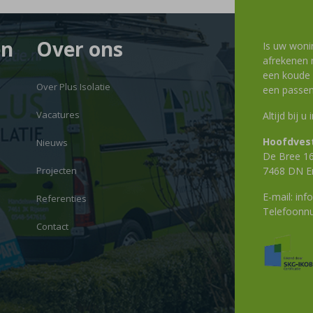
en
Over ons
Is uw woni
afrekenen m
een koude g
Over Plus Isolatie
een passen
Vacatures
Altijd bij u
Hoofdvest
Nieuws
De Bree 1
Projecten
7468 DN E
E-mail:
info
Referenties
Telefoon
Contact