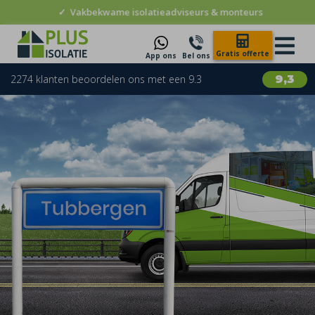
✓
Vakbekwame isolatieadviseurs & monteurs
Gratis offerte
App ons
Bel ons
2274 klanten beoordelen ons met een 9.3
9,3