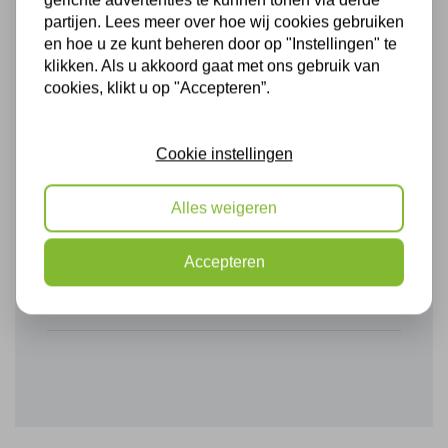
gerichte advertenties te kunnen tonen via derde
partijen. Lees meer over hoe wij cookies gebruiken
en hoe u ze kunt beheren door op "Instellingen" te
Naam:
H. Baalhuis
klikken. Als u akkoord gaat met ons gebruik van
Woonplaats:
Tubbergen
cookies, klikt u op "Accepteren”.
Soort isolatie:
Muurisolatie
Cookie instellingen
Snelheid afspraak maken
9
Assortiment
7
Alles weigeren
Levertijd werkzaamheden
10
Documentatie materiaal
10
Accepteren
Kwaliteit van het advies
10
Kwaliteit v/d uitvoering
8