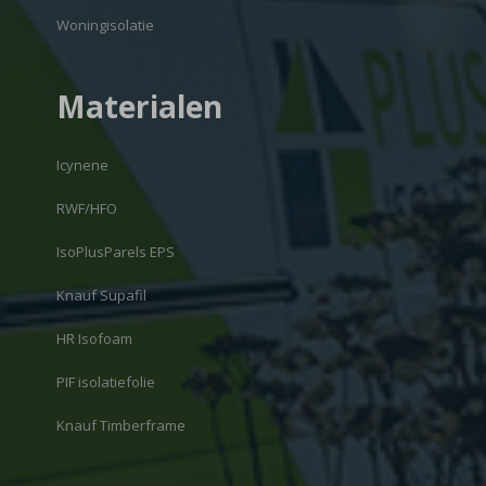
Woningisolatie
Materialen
Icynene
RWF/HFO
IsoPlusParels EPS
Knauf Supafil
HR Isofoam
PIF isolatiefolie
Knauf Timberframe