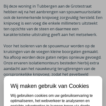
Bij deze woning in Tubbergen aan de Grotestraat
hebben wij na het aanbrengen van spouwmuurisolatie
ook de kenmerkende knipvoeg zorgvuldig hersteld. Een
knipvoeg is een voeg die enkele millimeters uitsteekt
ten opzichte van de steen en daarmee een
karakteristieke uitstraling geeft aan het metselwerk.
Voor het isoleren van de spouwmuur worden op de
kruisingen van de voegen kleine boorgaten gemaakt.
Na afloop worden deze gaten netjes opnieuw gevoegd.
Onze ervaren isolatiemonteurs besteden hierbij extra
aandacht aan het nauwkeurig terugbrengen van de
oorspronkelijke knipvoeg, zodat het gevelbeeld
volledig behouden blijft.
Wij maken gebruik van Cookies
Wij gebruiken cookies om uw gebruikservaring te
optimaliseren, het webverkeer te analyseren en
Klant beoordeling
14-10-2018