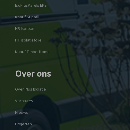
IsoPlusParels EPS
Knauf Supafil
HR Isofoam
PIF isolatiefolie
Knauf Timberframe
Over ons
Over Plus Isolatie
Vacatures
Nieuws
Projecten