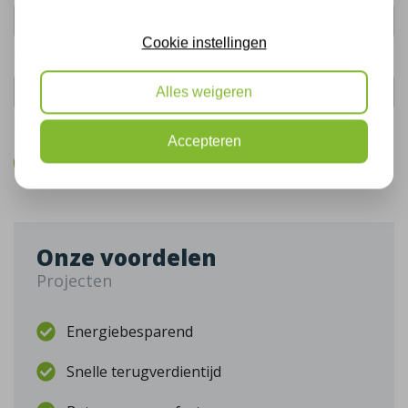
Cookie instellingen
Telefoonnummer:
Alles weigeren
De gegevens die u hier verstrekt vallen onder ons
privacy statement
.
Accepteren
Bel mij terug
Onze voordelen
Projecten
Energiebesparend
Snelle terugverdientijd