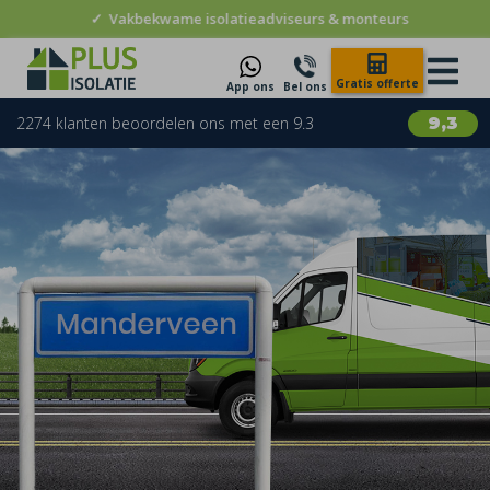
✓
Vakbekwame isolatieadviseurs & monteurs
Gratis offerte
App ons
Bel ons
2274 klanten beoordelen ons met een 9.3
9,3