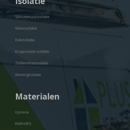
Isolatie
Spouwmuurisolatie
Vloerisolatie
Dakisolatie
Kruipruimte isolatie
Zoldervloerisolatie
Woningisolatie
Materialen
Icynene
RWF/HFO