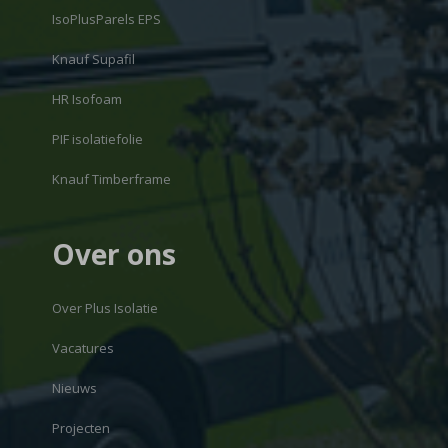
IsoPlusParels EPS
Knauf Supafil
HR Isofoam
PIF isolatiefolie
Knauf Timberframe
Over ons
Over Plus Isolatie
Vacatures
Nieuws
Projecten