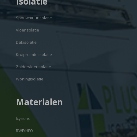
Isolatie
Spouwmuurisolatie
Vloerisolatie
Dakisolatie
Kruipruimte isolatie
Zoldervloerisolatie
Woningisolatie
Materialen
Icynene
RWF/HFO