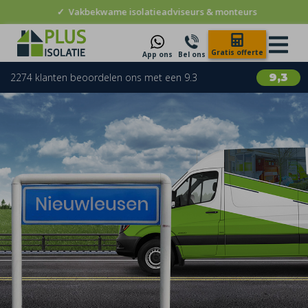
✓
Vakbekwame isolatieadviseurs & monteurs
Gratis offerte
App ons
Bel ons
2274 klanten beoordelen ons met een 9.3
9,3