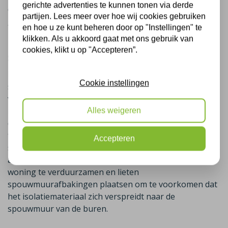
gerichte advertenties te kunnen tonen via derde
optimaal is. Dit is belangrijk om vochtvorming tegen te
partijen. Lees meer over hoe wij cookies gebruiken
gaan.
en hoe u ze kunt beheren door op "Instellingen" te
klikken. Als u akkoord gaat met ons gebruik van
Het aanbrengen van
cookies, klikt u op "Accepteren”.
spouwafbakening naar buren
Bij deze woning in Bussum heeft Plus Isolatie ook
Cookie instellingen
spouwmuurafbakingen geïnstalleerd. Het aanbrengen
van spouwafbakening, ook bekend als spouwborstels,
is een uitstekende oplossing voor bewoners van 2-
Alles weigeren
onder-1-kapwoningen, hoekwoningen of
tussenwoningen waar de buren geen
Accepteren
spouwmuurisolatie willen laten uitvoeren. De bewoners
aan Vogelkersstraat in Bussum kozen ervoor hun
woning te verduurzamen en lieten
spouwmuurafbakingen plaatsen om te voorkomen dat
het isolatiemateriaal zich verspreidt naar de
spouwmuur van de buren.