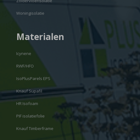
Zoldervloerisolatie
Woningisolatie
Materialen
Icynene
RWF/HFO
IsoPlusParels EPS
Knauf Supafil
HR Isofoam
PIF isolatiefolie
Knauf Timberframe