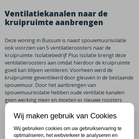
Ventilatiekanalen naar de
kruipruimte aanbrengen
Deze woning in Bussum is naast spouwmuurisolatie
ook voorzien van 5 ventilatieroosters naar de
kruipruimte. Isolatiebedrijf Plus Isolatie brengt deze
ventilatieroosters aan omdat hierdoor de kruipruimte
goed kan blijven ventileren. Voorheen werd de
kruipruimte geventileerd door gleuven in de bestaande
spouwmuur. Door het aanbrengen van
spouwmuurisolatie hebben oude ventilatie kanalen
geen werking meer en moeten er nieuwe roosters
worden geplaatst. De adviseur heeft tijdens het
Wij maken gebruik van Cookies
isolatieadviesgesprek in kaart gebracht op welke plaats
de ventilatieroosters geplaatst dienen te worden. De
Wij gebruiken cookies om uw gebruikservaring te
ervaren isolatiemonteurs voeren dit nauwkeurig uit,
optimaliseren, het webverkeer te analyseren en
waardoor de ventilatie van de kruipruimte weer