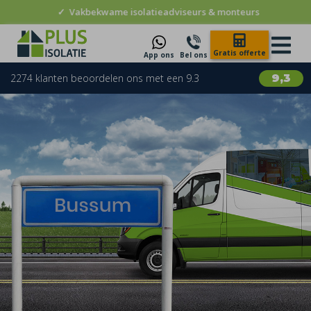
✓
Vakbekwame isolatieadviseurs & monteurs
Gratis offerte
App ons
Bel ons
2274 klanten beoordelen ons met een 9.3
9,3