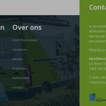
Cont
en
Over ons
Is uw woni
afrekenen m
een koude g
Over Plus Isolatie
een passen
Vacatures
Altijd bij u
Hoofdvest
Nieuws
De Bree 1
Projecten
7468 DN E
E-mail:
info
Referenties
Telefoon
Contact