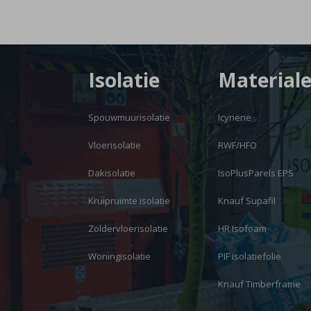
Isolatie
Material
Spouwmuurisolatie
Icynene
Vloerisolatie
RWF/HFO
Dakisolatie
IsoPlusParels EPS
Kruipruimte isolatie
Knauf Supafil
Zoldervloerisolatie
HR Isofoam
Woningisolatie
PIF isolatiefolie
Knauf Timberframe