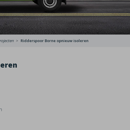
rojecten
Ridderspoor Borne opnieuw isoleren
leren
n