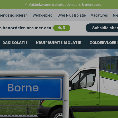
✓
Vakbekwame isolatieadviseurs & monteurs
iendelijk isoleren
Werkgebied
Over Plus Isolatie
Vacatures
Ni
n beoordelen ons met een
9,3
Subsidie che
DAKISOLATIE
KRUIPRUIMTE ISOLATIE
ZOLDERVLOERI