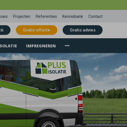
euws
Projecten
Referenties
Kennisbank
Contact
ck
Gratis offerte
Gratis advies
SOLATIE
IMPREGNEREN