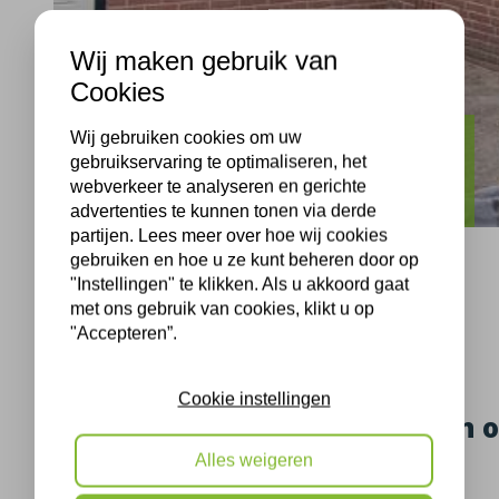
Wij maken gebruik van
Cookies
Wij gebruiken cookies om uw
Borne
gebruikservaring te optimaliseren, het
Ridderspoor Borne opnieuw isoleren
webverkeer te analyseren en gerichte
advertenties te kunnen tonen via derde
partijen. Lees meer over hoe wij cookies
gebruiken en hoe u ze kunt beheren door op
"Instellingen" te klikken. Als u akkoord gaat
met ons gebruik van cookies, klikt u op
Borne, 11-07-2022
"Accepteren”.
Cookie instellingen
Spouwmuur opnieuw isoleren o
Borne
Alles weigeren