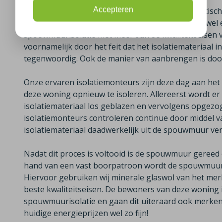
Accepteren
De spouwmuur opnieuw isoleren is een specialistische 
Met name bij woningen uit de jaren ’70 komt het wel e
spouwmuurisolatie niet meer aan de kwaliteitseisen 
voornamelijk door het feit dat het isolatiemateriaal i
tegenwoordig. Ook de manier van aanbrengen is door
Onze ervaren isolatiemonteurs zijn deze dag aan h
deze woning opnieuw te isoleren. Allereerst wordt e
isolatiemateriaal los geblazen en vervolgens opgezog
isolatiemonteurs controleren continue door middel v
isolatiemateriaal daadwerkelijk uit de spouwmuur verw
Nadat dit proces is voltooid is de spouwmuur gereed
hand van een vast boorpatroon wordt de spouwmuur
Hiervoor gebruiken wij minerale glaswol van het merk
beste kwaliteitseisen. De bewoners van deze woning 
spouwmuurisolatie en gaan dit uiteraard ook merken 
huidige energieprijzen wel zo fijn!