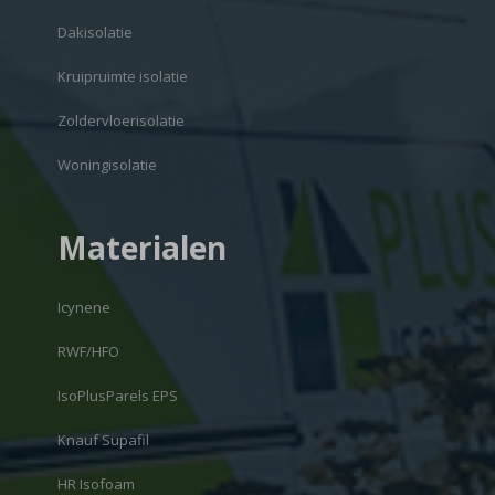
Dakisolatie
Kruipruimte isolatie
Zoldervloerisolatie
Woningisolatie
Materialen
Icynene
RWF/HFO
IsoPlusParels EPS
Knauf Supafil
HR Isofoam