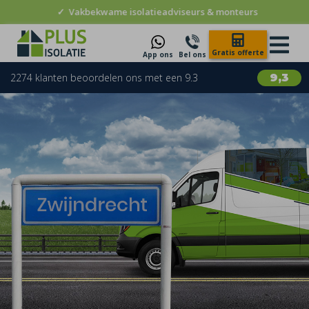
✓
Vakbekwame isolatieadviseurs & monteurs
Gratis offerte
App ons
Bel ons
2274 klanten beoordelen ons met een 9.3
9,3