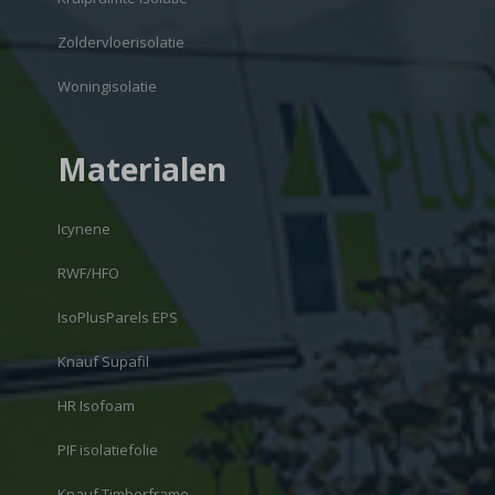
Zoldervloerisolatie
Woningisolatie
Materialen
Icynene
RWF/HFO
IsoPlusParels EPS
Knauf Supafil
HR Isofoam
PIF isolatiefolie
Knauf Timberframe