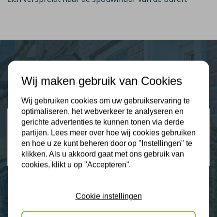
Plus Isolatie
Wij maken gebruik van Cookies
Uw isolatie specialist
Wij gebruiken cookies om uw gebruikservaring te
optimaliseren, het webverkeer te analyseren en
Klantbeoordelingen
gerichte advertenties te kunnen tonen via derde
2274 klanten beoordelen ons met een 9.3
partijen. Lees meer over hoe wij cookies gebruiken
en hoe u ze kunt beheren door op "Instellingen" te
9,3
klikken. Als u akkoord gaat met ons gebruik van
cookies, klikt u op "Accepteren”.
Cookie instellingen
Nieuws