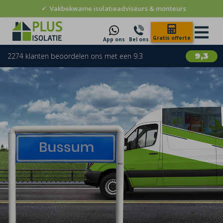
✓
Vakbekwame isolatieadviseurs & monteurs
Gratis offerte
App ons
Bel ons
2274 klanten beoordelen ons met een 9.3
9,3