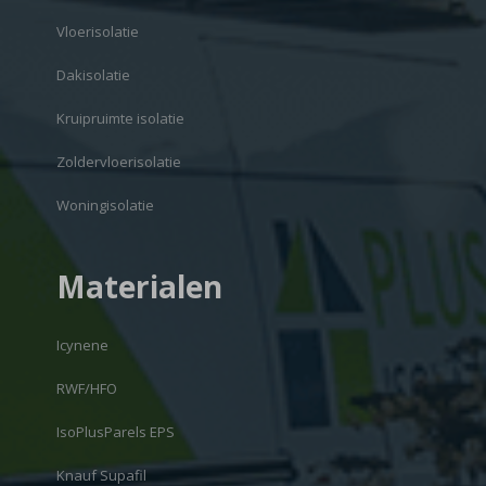
Vloerisolatie
Dakisolatie
Kruipruimte isolatie
Zoldervloerisolatie
Woningisolatie
Materialen
Icynene
RWF/HFO
IsoPlusParels EPS
Knauf Supafil