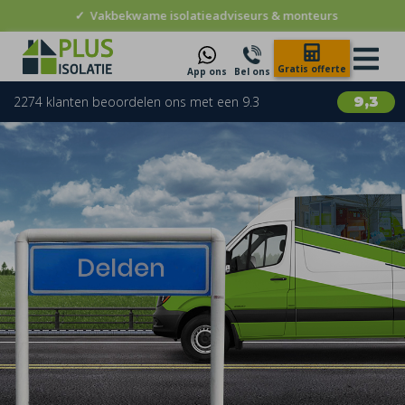
✓
Vakbekwame isolatieadviseurs & monteurs
Gratis offerte
App ons
Bel ons
2274 klanten beoordelen ons met een 9.3
9,3