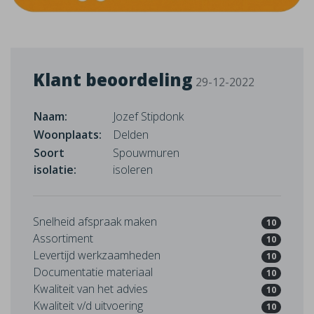
Klant beoordeling
29-12-2022
Naam:
Jozef Stipdonk
Woonplaats:
Delden
Soort
Spouwmuren
isolatie:
isoleren
Snelheid afspraak maken
10
Assortiment
10
Levertijd werkzaamheden
10
Documentatie materiaal
10
Kwaliteit van het advies
10
Kwaliteit v/d uitvoering
10