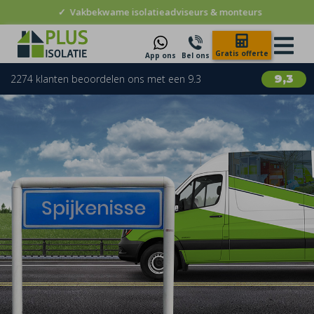
✓
Vakbekwame isolatieadviseurs & monteurs
Gratis offerte
App ons
Bel ons
2274 klanten beoordelen ons met een 9.3
9,3