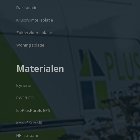
Dakisolatie
Kruipruimte isolatie
Zoldervloerisolatie
Woningisolatie
Materialen
Icynene
RWF/HFO
IsoPlusParels EPS
Knauf Supafil
HR Isofoam