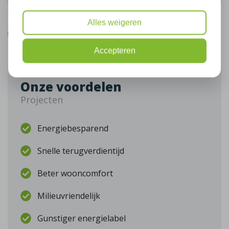
De gegevens die u hier verstrekt vallen onder ons
privacy statement
.
Alles weigeren
Bel mij terug
Accepteren
Onze voordelen
Projecten
Energiebesparend
Snelle terugverdientijd
Beter wooncomfort
Milieuvriendelijk
Gunstiger energielabel