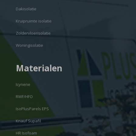
Dakisolatie
Kruipruimte isolatie
Zoldervloerisolatie
Woningisolatie
Materialen
Icynene
RWF/HFO
IsoPlusParels EPS
Knauf Supafil
HR Isofoam