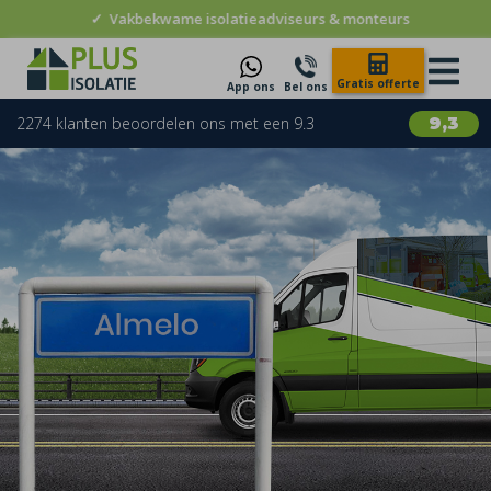
✓
Vakbekwame isolatieadviseurs & monteurs
Gratis offerte
App ons
Bel ons
2274 klanten beoordelen ons met een 9.3
9,3