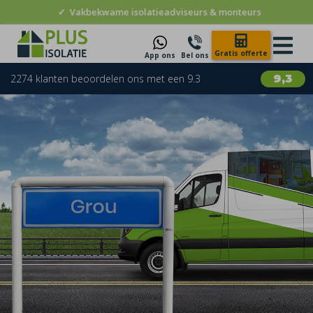
✓
Vakbekwame isolatieadviseurs & monteurs
Gratis offerte
App ons
Bel ons
2274 klanten beoordelen ons met een 9.3
9,3