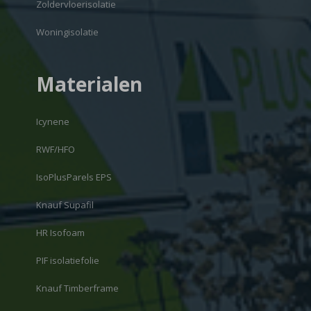
Zoldervloerisolatie
Woningisolatie
Materialen
Icynene
RWF/HFO
IsoPlusParels EPS
Knauf Supafil
HR Isofoam
PIF isolatiefolie
Knauf Timberframe