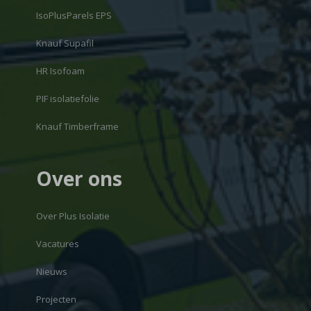
IsoPlusParels EPS
Knauf Supafil
HR Isofoam
PIF isolatiefolie
Knauf Timberframe
Over ons
Over Plus Isolatie
Vacatures
Nieuws
Projecten