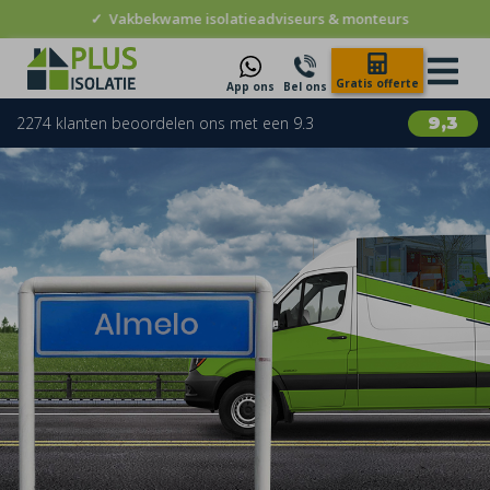
✓
Vakbekwame isolatieadviseurs & monteurs
Gratis offerte
App ons
Bel ons
2274 klanten beoordelen ons met een 9.3
9,3