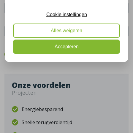
Cookie instellingen
Telefoonnummer:
Alles weigeren
De gegevens die u hier verstrekt vallen onder ons
privacy statement
.
Accepteren
Bel mij terug
Onze voordelen
Projecten
Energiebesparend
Snelle terugverdientijd