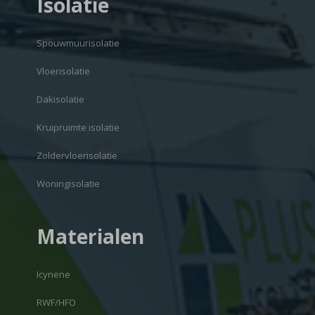
Isolatie
Spouwmuurisolatie
Vloerisolatie
Dakisolatie
Kruipruimte isolatie
Zoldervloerisolatie
Woningisolatie
Materialen
Icynene
RWF/HFO