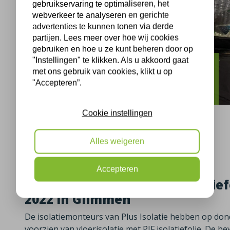
gebruikservaring te optimaliseren, het
webverkeer te analyseren en gerichte
advertenties te kunnen tonen via derde
partijen. Lees meer over hoe wij cookies
gebruiken en hoe u ze kunt beheren door op
"Instellingen" te klikken. Als u akkoord gaat
Glimmen
met ons gebruik van cookies, klikt u op
"Accepteren”.
PIF isolatie Glimmen
Cookie instellingen
Alles weigeren
Glimmen, 30-06-2022
Accepteren
Vloerisolatie d.m.v. PIF isolati
2022 in Glimmen
De isolatiemonteurs van Plus Isolatie hebben op do
voorzien van vloerisolatie met PIF isolatiefolie. De 