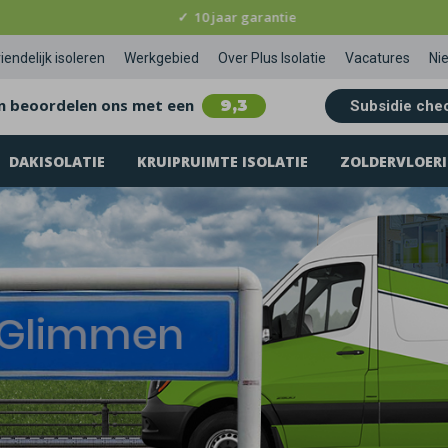
✓
10 jaar garantie
iendelijk isoleren
Werkgebied
Over Plus Isolatie
Vacatures
Ni
n beoordelen ons met een
9,3
Subsidie che
DAKISOLATIE
KRUIPRUIMTE ISOLATIE
ZOLDERVLOERI