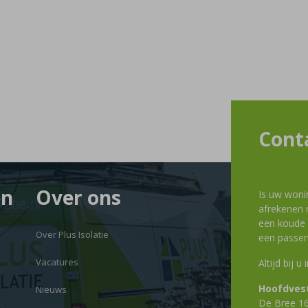
Cont
en
Over ons
Is uw woni
afrekenen m
een koude g
Over Plus Isolatie
een passen
Vacatures
Altijd bij u
Hoofdvest
Nieuws
De Bree 1