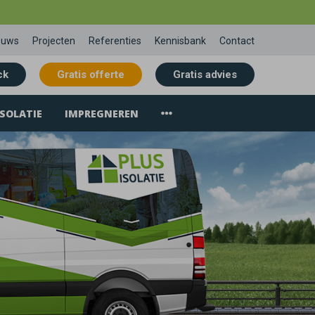
euws
Projecten
Referenties
Kennisbank
Contact
ck
Gratis offerte
Gratis advies
SOLATIE
IMPREGNEREN