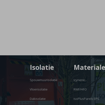
Isolatie
Material
Spouwmuurisolatie
Icynene
Vloerisolatie
RWF/HFO
Dakisolatie
IsoPlusParels EPS