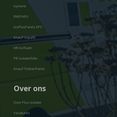
Icynene
RWF/HFO
IsoPlusParels EPS
Knauf Supafil
HR Isofoam
PIF isolatiefolie
Knauf Timberframe
Over ons
Over Plus Isolatie
Vacatures