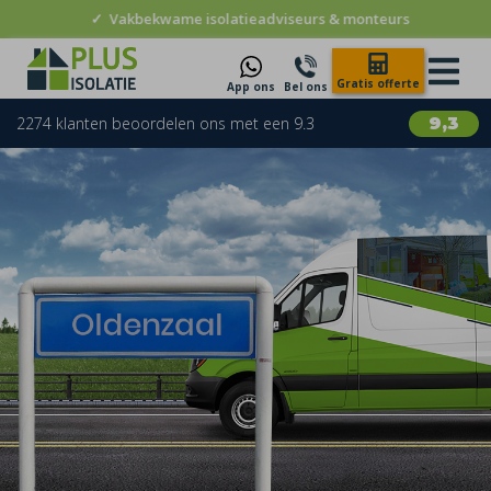
✓
Vakbekwame isolatieadviseurs & monteurs
Gratis offerte
App ons
Bel ons
2274 klanten beoordelen ons met een 9.3
9,3