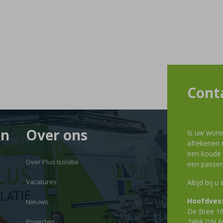
Cont
en
Over ons
Is uw woni
afrekenen m
een koude g
Over Plus Isolatie
een passen
Vacatures
Altijd bij u
Hoofdvest
Nieuws
De Bree 1
Projecten
7468 DN E