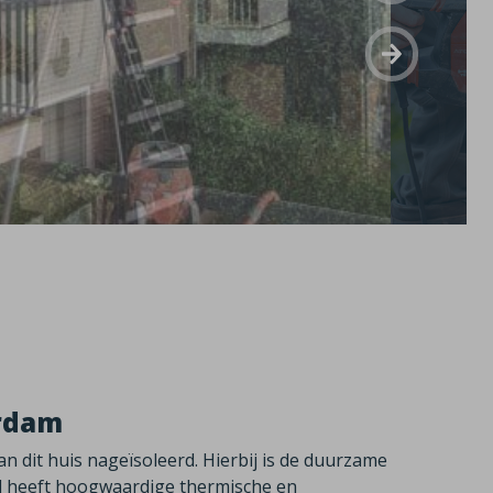
erdam
n dit huis nageïsoleerd. Hierbij is de duurzame
ol heeft hoogwaardige thermische en