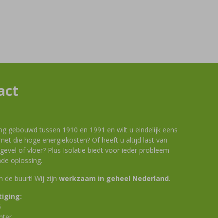
act
ng gebouwd tussen 1910 en 1991 en wilt u eindelijk eens
et die hoge energiekosten? Of heeft u altijd last van
evel of vloer? Plus Isolatie biedt voor ieder probleem
de oplossing.
 in de buurt! Wij zijn
werkzaam in geheel Nederland
.
iging:
6
nter