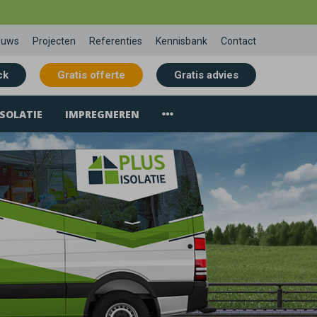
euws
Projecten
Referenties
Kennisbank
Contact
ck
Gratis offerte
Gratis advies
SOLATIE
IMPREGNEREN