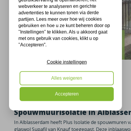
webverkeer te analyseren en gerichte
advertenties te kunnen tonen via derde
partijen. Lees meer over hoe wij cookies
gebruiken en hoe u ze kunt beheren door op
"Instellingen" te klikken. Als u akkoord gaat
met ons gebruik van cookies, klikt u op
Alblasserdam
"Accepteren”.
Blokweerweg Alblasserdam isolatie
Cookie instellingen
Alles weigeren
Alblasserdam, 23-03-2023
Accepteren
Spouwmuurisolatie in Alblass
In Alblasserdam heeft Plus Isolatie de spouwmuren va
glaswol Supafil van Knauf toegepast. Deze inblaasw