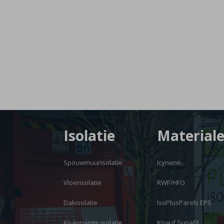
Isolatie
Material
Spouwmuurisolatie
Icynene
Vloerisolatie
RWF/HFO
Dakisolatie
IsoPlusParels EPS
Kruipruimte isolatie
Knauf Supafil