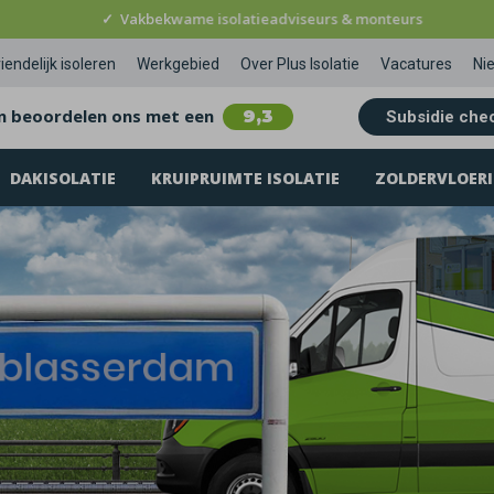
✓
Vakbekwame isolatieadviseurs & monteurs
iendelijk isoleren
Werkgebied
Over Plus Isolatie
Vacatures
Ni
n beoordelen ons met een
9,3
Subsidie che
DAKISOLATIE
KRUIPRUIMTE ISOLATIE
ZOLDERVLOERI