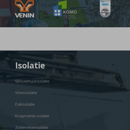
Isolatie
Spouwmuurisolatie
Vloerisolatie
Dakisolatie
Kruipruimte isolatie
Zoldervloerisolatie