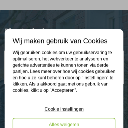
Plus Isolatie
Uw isolatie specialist
Wij maken gebruik van Cookies
Wij gebruiken cookies om uw gebruikservaring te
Klantbeoordelingen
optimaliseren, het webverkeer te analyseren en
2274 klanten beoordelen ons met een 9.3
gerichte advertenties te kunnen tonen via derde
partijen. Lees meer over hoe wij cookies gebruiken
9,3
en hoe u ze kunt beheren door op "Instellingen" te
klikken. Als u akkoord gaat met ons gebruik van
cookies, klikt u op "Accepteren”.
Nieuws
Cookie instellingen
Contact
Alles weigeren