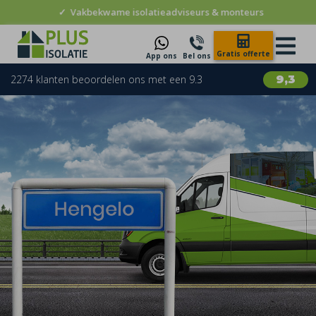
✓
Vakbekwame isolatieadviseurs & monteurs
Gratis offerte
App ons
Bel ons
2274 klanten beoordelen ons met een 9.3
9,3