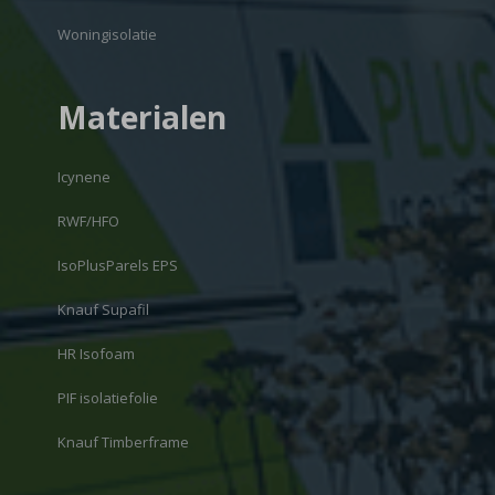
Woningisolatie
Materialen
Icynene
RWF/HFO
IsoPlusParels EPS
Knauf Supafil
HR Isofoam
PIF isolatiefolie
Knauf Timberframe