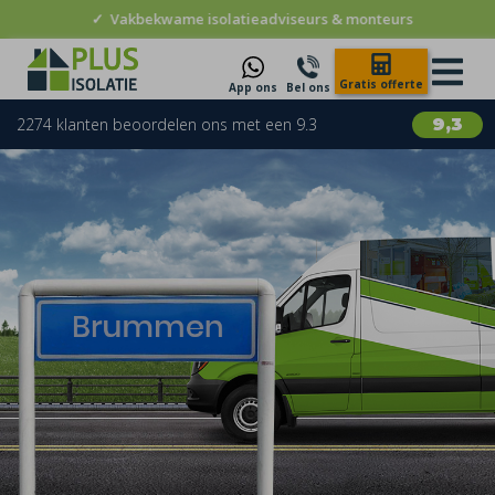
✓
Vakbekwame isolatieadviseurs & monteurs
Gratis offerte
App ons
Bel ons
2274 klanten beoordelen ons met een 9.3
9,3