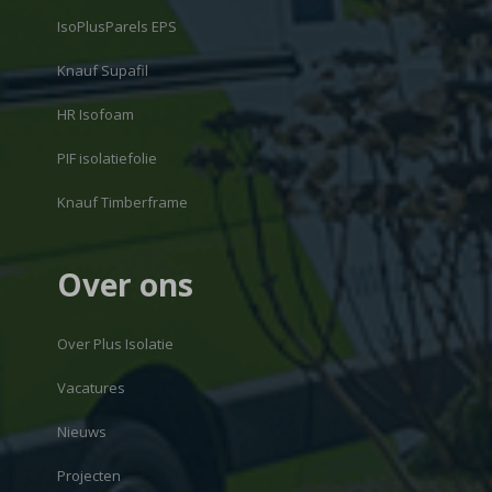
IsoPlusParels EPS
Knauf Supafil
HR Isofoam
PIF isolatiefolie
Knauf Timberframe
Over ons
Over Plus Isolatie
Vacatures
Nieuws
Projecten