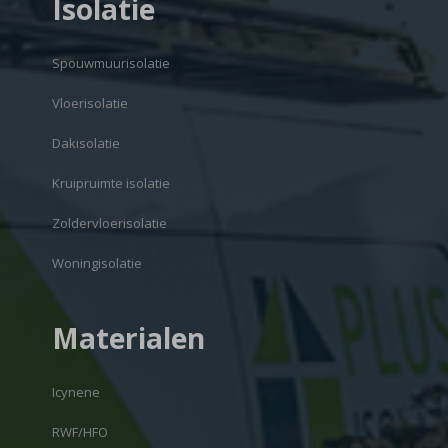
Isolatie
Spouwmuurisolatie
Vloerisolatie
Dakisolatie
Kruipruimte isolatie
Zoldervloerisolatie
Woningisolatie
Materialen
Icynene
RWF/HFO