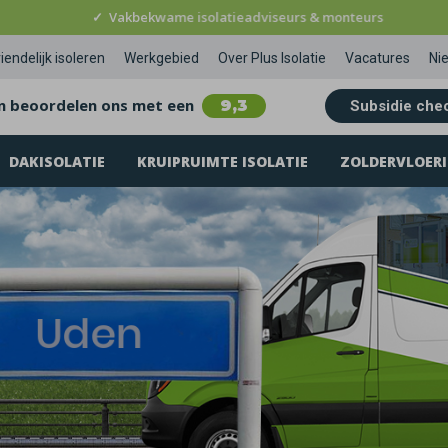
✓
Vakbekwame isolatieadviseurs & monteurs
iendelijk isoleren
Werkgebied
Over Plus Isolatie
Vacatures
Ni
n beoordelen ons met een
9,3
Subsidie che
DAKISOLATIE
KRUIPRUIMTE ISOLATIE
ZOLDERVLOERI