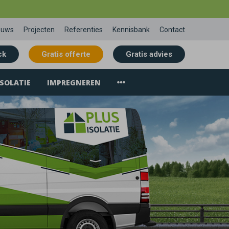
euws
Projecten
Referenties
Kennisbank
Contact
ck
Gratis offerte
Gratis advies
SOLATIE
IMPREGNEREN