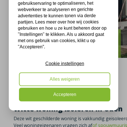
gebruikservaring te optimaliseren, het
webverkeer te analyseren en gerichte
advertenties te kunnen tonen via derde
partijen. Lees meer over hoe wij cookies
gebruiken en hoe u ze kunt beheren door op
"Instellingen" te klikken. Als u akkoord gaat
Uden
met ons gebruik van cookies, klikt u op
"Accepteren”.
Helenastraat Uden isolatie
Cookie instellingen
Alles weigeren
Uden, 02-05-2023
Accepteren
Witte woning isoleren in Uden
Deze wit geschilderde woning is vakkundig geïsoleerd
Veel woningeigenaren vragen zich af
of spouwmuuriso