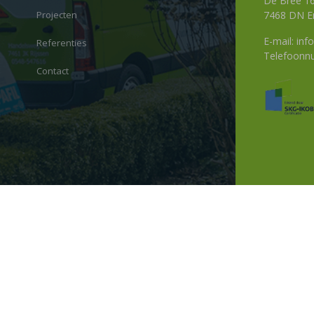
De Bree 1
Projecten
7468 DN E
E-mail:
info
Referenties
Telefoon
Contact
Sitemap
Privacy Sta