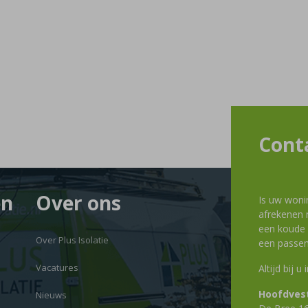
Cont
en
Over ons
Is uw woni
afrekenen m
een koude g
Over Plus Isolatie
een passen
Vacatures
Altijd bij u
Hoofdvest
Nieuws