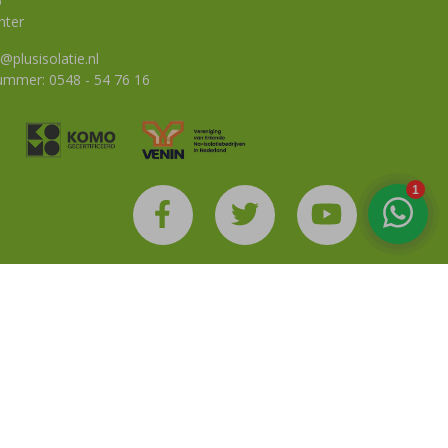
6
nter
@plusisolatie.nl
nummer:
0548 - 54 76 16
tement
Disclaimer
Algemene voorwaarden