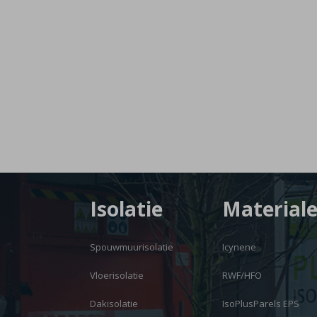
Isolatie
Material
Spouwmuurisolatie
Icynene
Vloerisolatie
RWF/HFO
Dakisolatie
IsoPlusParels EPS