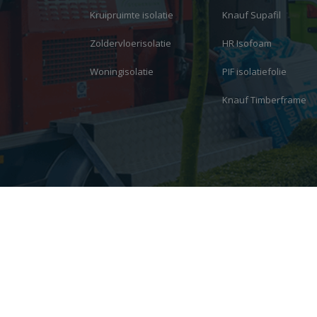
Kruipruimte isolatie
Knauf Supafil
Zoldervloerisolatie
HR Isofoam
Woningisolatie
PIF isolatiefolie
Knauf Timberframe
© 2026 Copyright - Plus Isolatie