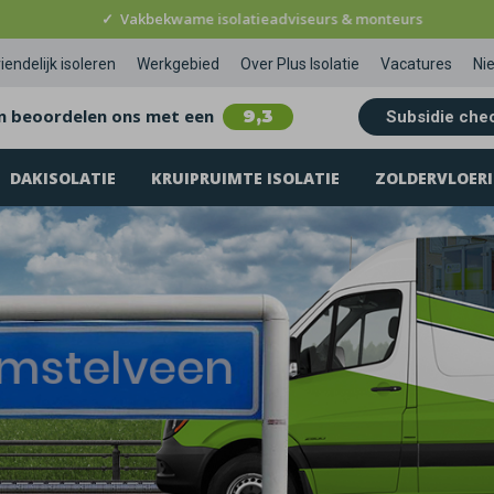
✓
Vakbekwame isolatieadviseurs & monteurs
iendelijk isoleren
Werkgebied
Over Plus Isolatie
Vacatures
Ni
n beoordelen ons met een
9,3
Subsidie che
DAKISOLATIE
KRUIPRUIMTE ISOLATIE
ZOLDERVLOERI