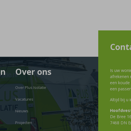
Cont
en
Over ons
Is uw woni
afrekenen m
een koude g
Over Plus Isolatie
een passen
Vacatures
Altijd bij u
Hoofdvest
Nieuws
De Bree 1
Projecten
7468 DN E