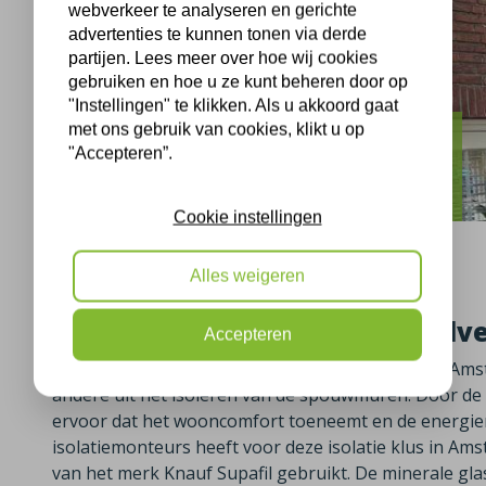
webverkeer te analyseren en gerichte
advertenties te kunnen tonen via derde
partijen. Lees meer over hoe wij cookies
gebruiken en hoe u ze kunt beheren door op
"Instellingen" te klikken. Als u akkoord gaat
met ons gebruik van cookies, klikt u op
Amstelveen
"Accepteren”.
Bos en Vaartlaan Amstelveen isolatie
Cookie instellingen
Alles weigeren
Spouwmuren isoleren Amstelv
Accepteren
Ons isolatieteam was op 04-05-2023 te vinden in A
andere uit het isoleren van de spouwmuren. Door d
ervoor dat het wooncomfort toeneemt en de energie
isolatiemonteurs heeft voor deze isolatie klus in Am
van het merk Knauf Supafil gebruikt. De minerale glas