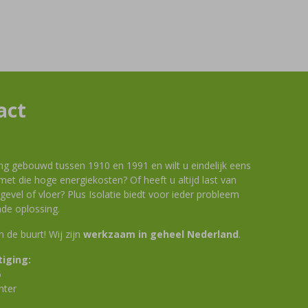
act
ng gebouwd tussen 1910 en 1991 en wilt u eindelijk eens
et die hoge energiekosten? Of heeft u altijd last van
evel of vloer? Plus Isolatie biedt voor ieder probleem
de oplossing.
 in de buurt! Wij zijn
werkzaam in geheel Nederland
.
iging:
6
nter