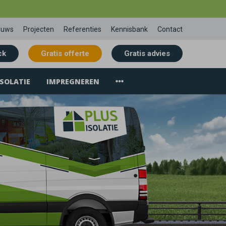
euws
Projecten
Referenties
Kennisbank
Contact
ck
Gratis offerte
Gratis advies
SOLATIE
IMPREGNEREN