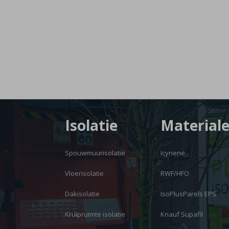
Isolatie
Material
Spouwmuurisolatie
Icynene
Vloerisolatie
RWF/HFO
Dakisolatie
IsoPlusParels EPS
Kruipruimte isolatie
Knauf Supafil