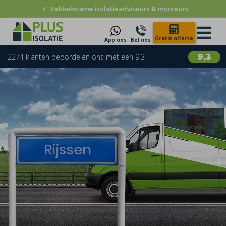
✓
Vakbekwame isolatieadviseurs & monteurs
Gratis offerte
App ons
Bel ons
2274 klanten beoordelen ons met een 9.3
9,3