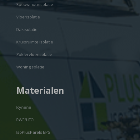
Spouwmuurisolatie
Vloerisolatie
Dakisolatie
Kruipruimte isolatie
Zoldervloerisolatie
Woningisolatie
Materialen
Icynene
RWF/HFO
IsoPlusParels EPS