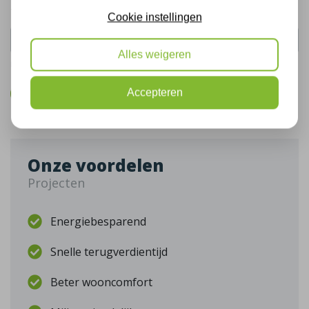
Telefoonnummer:
Cookie instellingen
Alles weigeren
De gegevens die u hier verstrekt vallen onder ons
privacy statement
.
Accepteren
Bel mij terug
Onze voordelen
Projecten
Energiebesparend
Snelle terugverdientijd
Beter wooncomfort