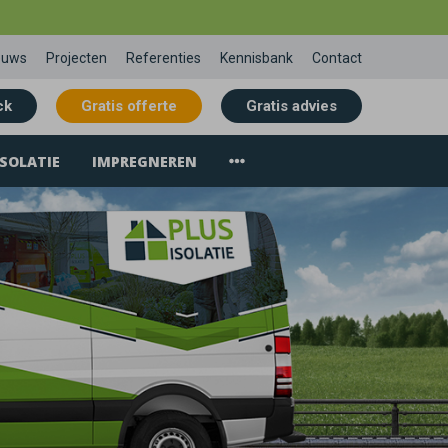
euws
Projecten
Referenties
Kennisbank
Contact
ck
Gratis offerte
Gratis advies
SOLATIE
IMPREGNEREN