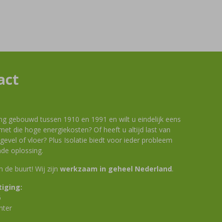
act
ng gebouwd tussen 1910 en 1991 en wilt u eindelijk eens
et die hoge energiekosten? Of heeft u altijd last van
evel of vloer? Plus Isolatie biedt voor ieder probleem
de oplossing.
 in de buurt! Wij zijn
werkzaam in geheel Nederland
.
iging:
6
nter