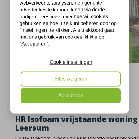
webverkeer te analyseren en gerichte
advertenties te kunnen tonen via derde
partijen. Lees meer over hoe wij cookies
gebruiken en hoe u ze kunt beheren door op
"Instellingen" te klikken. Als u akkoord gaat
met ons gebruik van cookies, klikt u op
Leersum
"Accepteren”.
Peisenlaan Leersum isofoam
Cookie instellingen
Alles weigeren
Leersum, 11-07-2023
Accepteren
HR Isofoam vrijstaande woning 
Leersum
De HR IsoFoam-ploeg van Plus Isolatie heeft onlangs