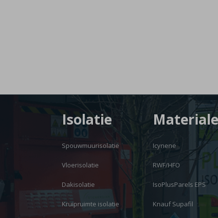
Isolatie
Material
Spouwmuurisolatie
Icynene
Vloerisolatie
RWF/HFO
Dakisolatie
IsoPlusParels EPS
Kruipruimte isolatie
Knauf Supafil