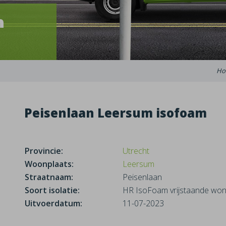
m
Ho
Peisenlaan Leersum isofoam
Provincie:
Utrecht
Woonplaats:
Leersum
Straatnaam:
Peisenlaan
Soort isolatie:
HR IsoFoam vrijstaande won
Uitvoerdatum:
11-07-2023