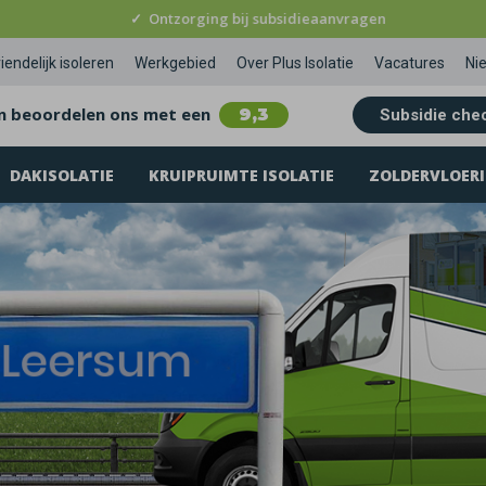
✓
Ontzorging bij subsidieaanvragen
iendelijk isoleren
Werkgebied
Over Plus Isolatie
Vacatures
Ni
n beoordelen ons met een
9,3
Subsidie che
DAKISOLATIE
KRUIPRUIMTE ISOLATIE
ZOLDERVLOERI