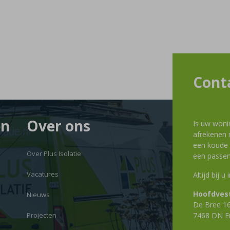
Cont
en
Over ons
Is uw woni
afrekenen m
een koude g
Over Plus Isolatie
een passen
Vacatures
Altijd bij u
Hoofdvest
Nieuws
De Bree 1
Projecten
7468 DN E