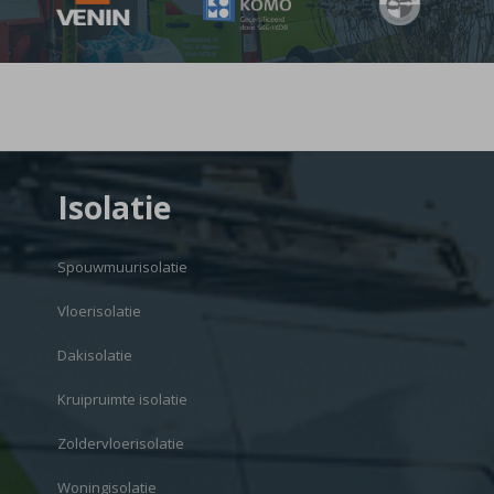
Isolatie
Spouwmuurisolatie
Vloerisolatie
Dakisolatie
Kruipruimte isolatie
Zoldervloerisolatie
Woningisolatie