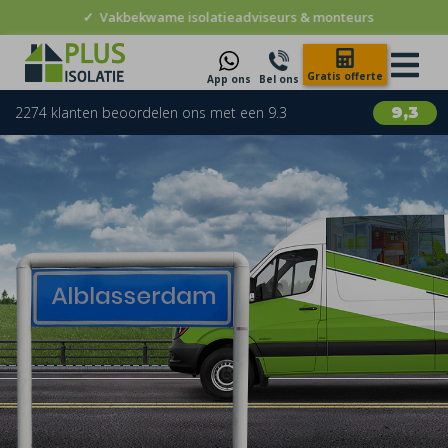
✓
Vakbekwame isolatieadviseurs & monteurs
Gratis offerte
App ons
Bel ons
2274 klanten beoordelen ons met een 9.3
9,3