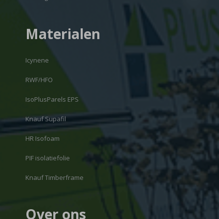
Materialen
Icynene
RWF/HFO
IsoPlusParels EPS
Knauf Supafil
HR Isofoam
PIF isolatiefolie
Knauf Timberframe
Over ons