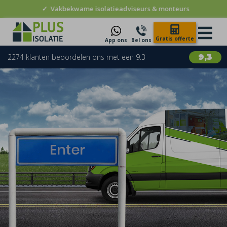
✓
Vakbekwame isolatieadviseurs & monteurs
Gratis offerte
App ons
Bel ons
2274 klanten beoordelen ons met een 9.3
9,3