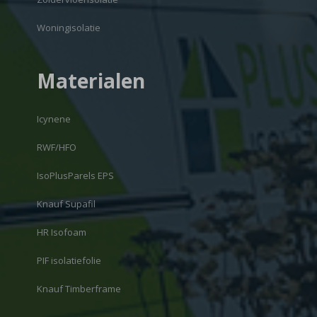
Woningisolatie
Materialen
Icynene
RWF/HFO
IsoPlusParels EPS
Knauf Supafil
HR Isofoam
PIF isolatiefolie
Knauf Timberframe