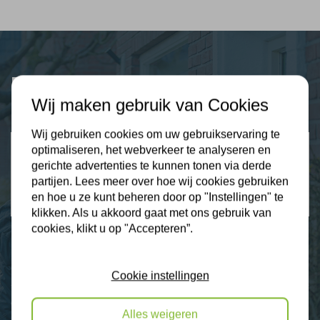
Plus Isolatie
Uw isolatie specialist
Wij maken gebruik van Cookies
Wij gebruiken cookies om uw gebruikservaring te
Klantbeoordelingen
optimaliseren, het webverkeer te analyseren en
2274 klanten beoordelen ons met een 9.3
gerichte advertenties te kunnen tonen via derde
partijen. Lees meer over hoe wij cookies gebruiken
9,3
en hoe u ze kunt beheren door op "Instellingen" te
klikken. Als u akkoord gaat met ons gebruik van
cookies, klikt u op "Accepteren”.
Nieuws
Cookie instellingen
Contact
Alles weigeren