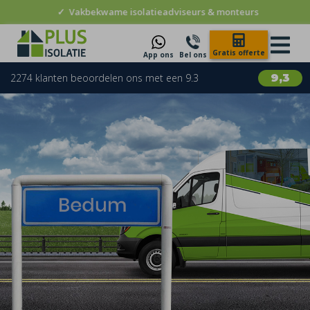
✓
Vakbekwame isolatieadviseurs & monteurs
Gratis offerte
App ons
Bel ons
2274 klanten beoordelen ons met een 9.3
9,3