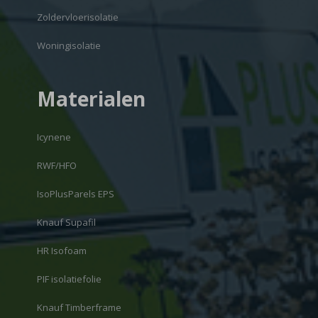
Zoldervloerisolatie
Woningisolatie
Materialen
Icynene
RWF/HFO
IsoPlusParels EPS
Knauf Supafil
HR Isofoam
PIF isolatiefolie
Knauf Timberframe