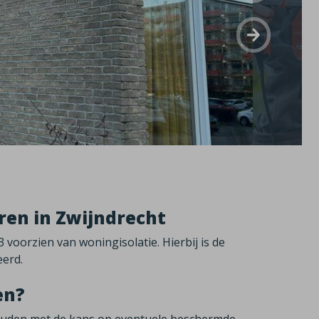
ren in Zwijndrecht
voorzien van woningisolatie. Hierbij is de
erd.
en?