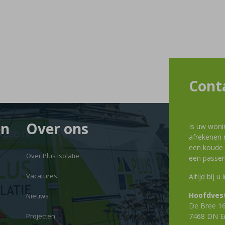
Cont
en
Over ons
Is uw woni
afrekenen m
een koude g
Over Plus Isolatie
een passen
Vacatures
Altijd bij u
Hoofdvest
Nieuws
De Bree 1
Projecten
7468 DN E