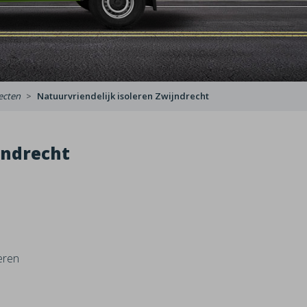
ecten
Natuurvriendelijk isoleren Zwijndrecht
jndrecht
eren