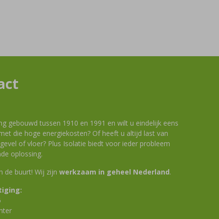
act
ng gebouwd tussen 1910 en 1991 en wilt u eindelijk eens
et die hoge energiekosten? Of heeft u altijd last van
evel of vloer? Plus Isolatie biedt voor ieder probleem
de oplossing.
 in de buurt! Wij zijn
werkzaam in geheel Nederland
.
iging:
6
nter