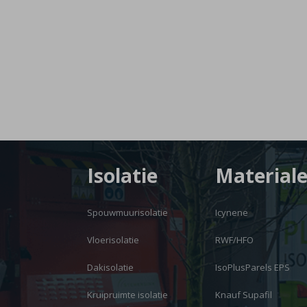
Isolatie
Material
Spouwmuurisolatie
Icynene
Vloerisolatie
RWF/HFO
Dakisolatie
IsoPlusParels EPS
Kruipruimte isolatie
Knauf Supafil