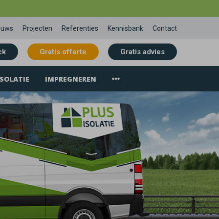
euws
Projecten
Referenties
Kennisbank
Contact
ck
Gratis offerte
Gratis advies
SOLATIE
IMPREGNEREN