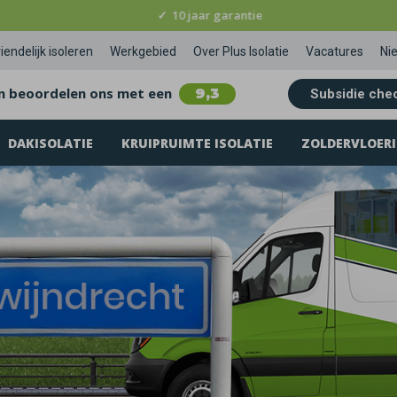
✓
10 jaar garantie
iendelijk isoleren
Werkgebied
Over Plus Isolatie
Vacatures
Ni
n beoordelen ons met een
9,3
Subsidie che
DAKISOLATIE
KRUIPRUIMTE ISOLATIE
ZOLDERVLOERI