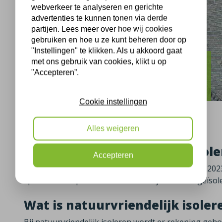
webverkeer te analyseren en gerichte
advertenties te kunnen tonen via derde
partijen. Lees meer over hoe wij cookies
gebruiken en hoe u ze kunt beheren door op
"Instellingen" te klikken. Als u akkoord gaat
met ons gebruik van cookies, klikt u op
Zwijndrecht
"Accepteren”.
Natuurvriendelijk isoleren Zwijndrecht
Cookie instellingen
Alles weigeren
Woning natuurvriendelijk isole
Accepteren
Deze woning in Zwijndrecht hebben wij op 28-11-2023 
spouwmuur op een natuurvriendelijke manier geïsole
Wat is natuurvriendelijk isoler