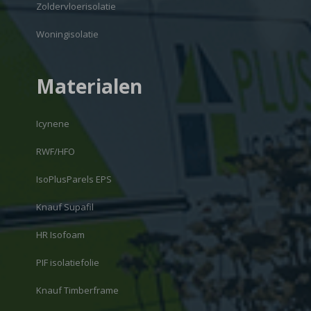
Zoldervloerisolatie
Woningisolatie
Materialen
Icynene
RWF/HFO
IsoPlusParels EPS
Knauf Supafil
HR Isofoam
PIF isolatiefolie
Knauf Timberframe