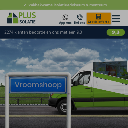
✓
Vakbekwame isolatieadviseurs & monteurs
Gratis offerte
App ons
Bel ons
2274 klanten beoordelen ons met een 9.3
9,3