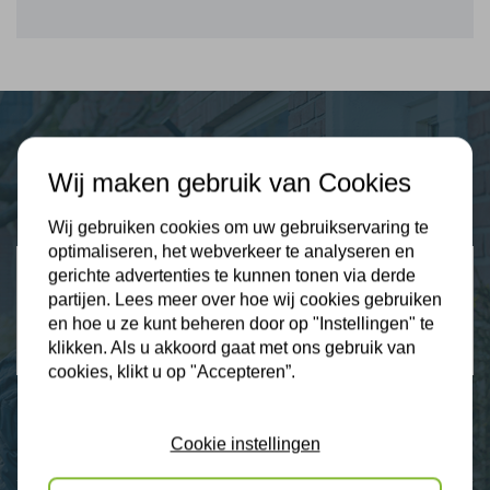
Plus Isolatie
Wij maken gebruik van Cookies
Uw isolatie specialist
Wij gebruiken cookies om uw gebruikservaring te
optimaliseren, het webverkeer te analyseren en
Klantbeoordelingen
gerichte advertenties te kunnen tonen via derde
2274 klanten beoordelen ons met een 9.3
partijen. Lees meer over hoe wij cookies gebruiken
en hoe u ze kunt beheren door op "Instellingen" te
9,3
klikken. Als u akkoord gaat met ons gebruik van
cookies, klikt u op "Accepteren”.
Cookie instellingen
Nieuws