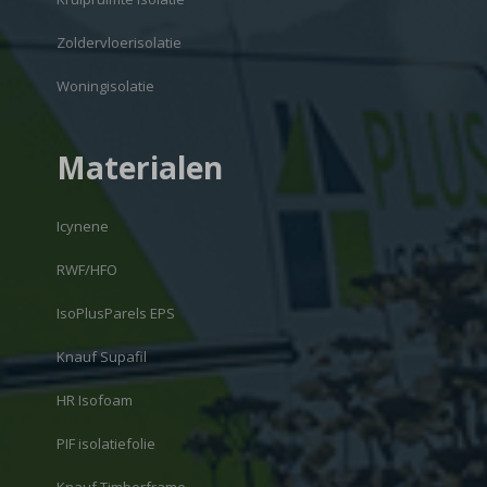
Zoldervloerisolatie
Woningisolatie
Materialen
Icynene
RWF/HFO
IsoPlusParels EPS
Knauf Supafil
HR Isofoam
PIF isolatiefolie