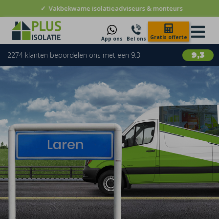
✓
Vakbekwame isolatieadviseurs & monteurs
Gratis offerte
App ons
Bel ons
2274 klanten beoordelen ons met een 9.3
9,3