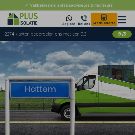
✓
Vakbekwame isolatieadviseurs & monteurs
Gratis offerte
App ons
Bel ons
2274 klanten beoordelen ons met een 9.3
9,3