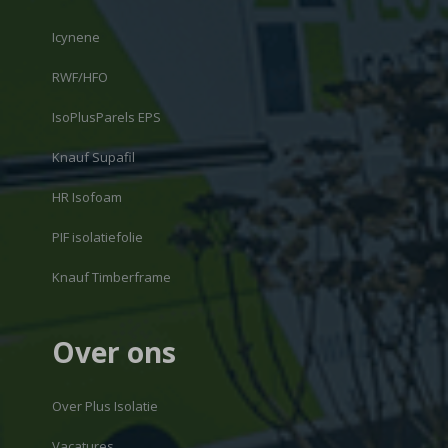
Icynene
RWF/HFO
IsoPlusParels EPS
Knauf Supafil
HR Isofoam
PIF isolatiefolie
Knauf Timberframe
Over ons
Over Plus Isolatie
Vacatures