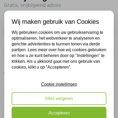
Gratis, vrijblijvend advies
Wij maken gebruik van Cookies
Uw naam:
Wij gebruiken cookies om uw gebruikservaring te
optimaliseren, het webverkeer te analyseren en
Telefoonnummer:
gerichte advertenties te kunnen tonen via derde
partijen. Lees meer over hoe wij cookies gebruiken
en hoe u ze kunt beheren door op "Instellingen" te
klikken. Als u akkoord gaat met ons gebruik van
De gegevens die u hier verstrekt vallen onder ons
privacy statement
.
cookies, klikt u op "Accepteren”.
Bel mij terug
Cookie instellingen
Onze voordelen
Alles weigeren
Projecten
Accepteren